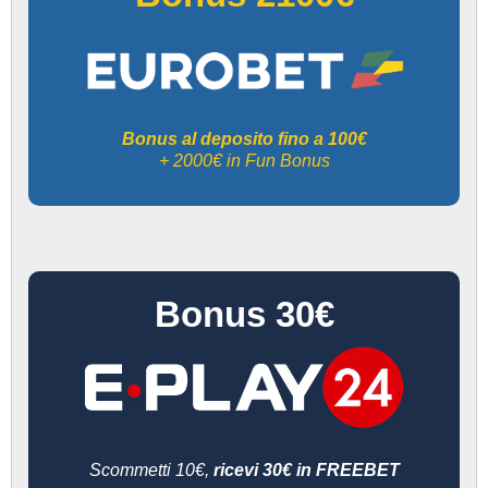
Bonus al deposito fino a 100€
+ 2000€ in Fun Bonus
Bonus 30€
Scommetti 10€,
ricevi 30€ in FREEBET