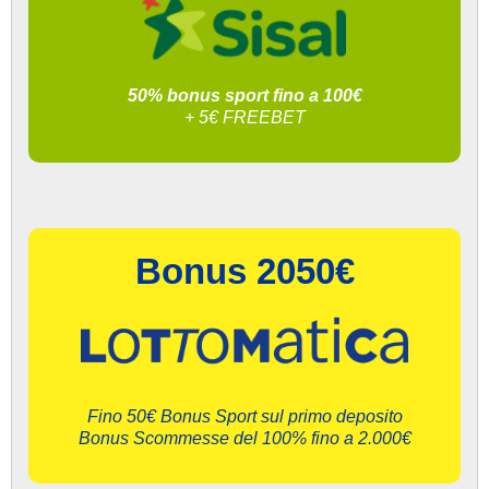
50% bonus sport fino a 100€
+ 5€ FREEBET
Bonus 2050€
Fino 50€ Bonus Sport sul primo deposito
Bonus Scommesse del 100% fino a 2.000€