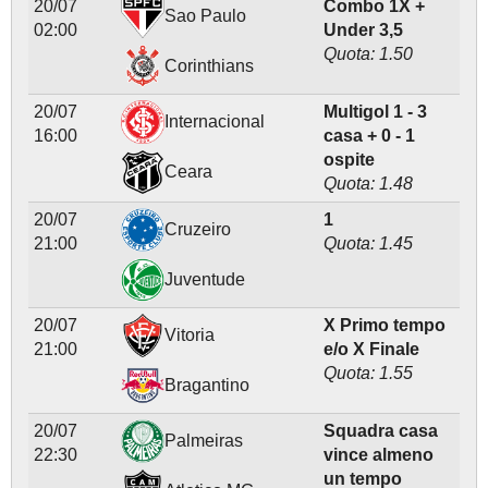
20/07
Combo 1X +
Sao Paulo
02:00
Under 3,5
Quota: 1.50
Corinthians
20/07
Multigol 1 - 3
Internacional
16:00
casa + 0 - 1
ospite
Ceara
Quota: 1.48
20/07
1
Cruzeiro
21:00
Quota: 1.45
Juventude
20/07
X Primo tempo
Vitoria
21:00
e/o X Finale
Quota: 1.55
Bragantino
20/07
Squadra casa
Palmeiras
22:30
vince almeno
un tempo