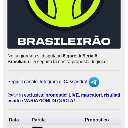
Nella giornata si disputano
6 gare
di
Seria A
Brasiliana
. Di seguito la nostra proposta di gioco.
Segui il canale Telegram di Cassandra!
😍👉 In esclusiva:
pronostici LIVE, marcatori, risultati
esatti e VARIAZIONI DI QUOTA!
Data
Partita
Pronostico