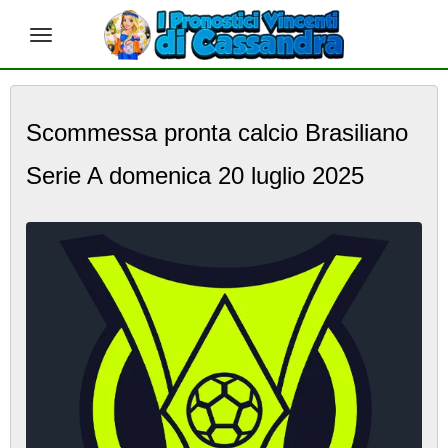
S
k
Scommessa pronta calcio Brasiliano
i
p
Serie A domenica 20 luglio 2025
t
o
m
a
i
n
c
o
n
t
e
n
t