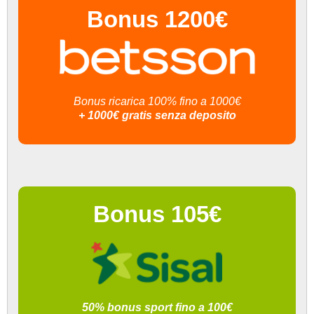
Bonus 1200€
Bonus ricarica 100% fino a 1000€
+ 1000€ gratis senza deposito
Bonus 105€
50% bonus sport fino a 100€