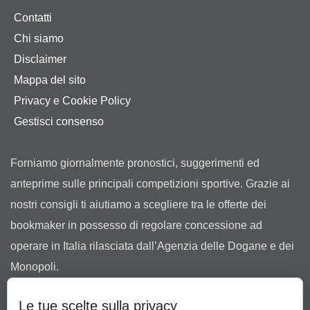
Contatti
Chi siamo
Disclaimer
Mappa del sito
Privacy e Cookie Policy
Gestisci consenso
Forniamo giornalmente pronostici, suggerimenti ed
anteprime sulle principali competizioni sportive. Grazie ai
nostri consigli ti aiutiamo a scegliere tra le offerte dei
bookmaker in possesso di regolare concessione ad
operare in Italia rilasciata dall’Agenzia delle Dogane e dei
Monopoli.
Il gioco può causare dipendenza patologica. Il gioco è
Le tue scelte sulla privacy
vietato ai minori di 18 anni.
Gioco Responsabile
-