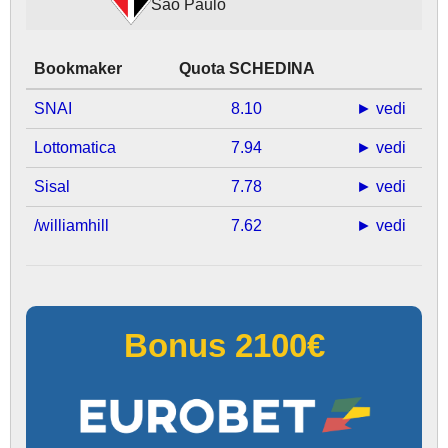
Sao Paulo
Bookmaker
Quota SCHEDINA
SNAI
8.10
► vedi
Lottomatica
7.94
► vedi
Sisal
7.78
► vedi
/williamhill
7.62
► vedi
Bonus 2100€