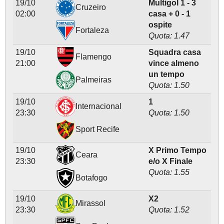
19/10
Multigol 1 - 3
Cruzeiro
02:00
casa + 0 - 1
ospite
Fortaleza
Quota: 1.47
19/10
Squadra casa
Flamengo
21:00
vince almeno
un tempo
Palmeiras
Quota: 1.50
19/10
1
Internacional
23:30
Quota: 1.50
Sport Recife
19/10
X Primo Tempo
Ceara
23:30
e/o X Finale
Quota: 1.55
Botafogo
19/10
X2
Mirassol
23:30
Quota: 1.52