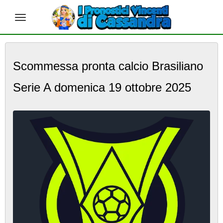
S
k
Scommessa pronta calcio Brasiliano
i
p
Serie A domenica 19 ottobre 2025
t
o
m
a
i
n
c
o
n
t
e
n
t