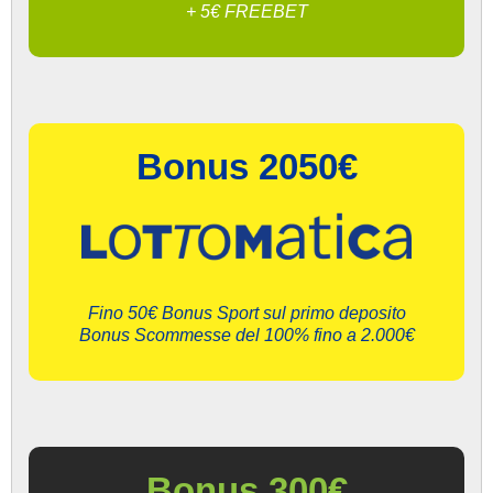
+ 5€ FREEBET
Bonus 2050€
Fino 50€ Bonus Sport sul primo deposito
Bonus Scommesse del 100% fino a 2.000€
Bonus 300€