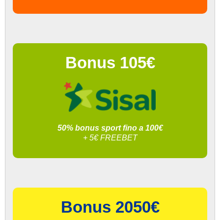
Bonus 105€
50% bonus sport fino a 100€
+ 5€ FREEBET
Bonus 2050€