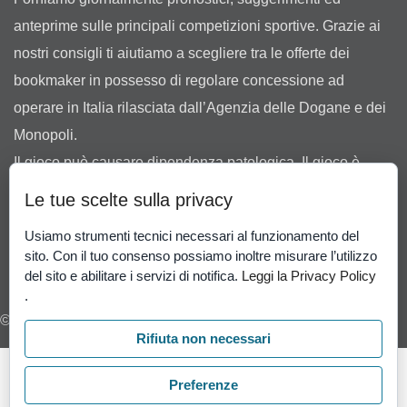
anteprime sulle principali competizioni sportive. Grazie ai
nostri consigli ti aiutiamo a scegliere tra le offerte dei
bookmaker in possesso di regolare concessione ad
operare in Italia rilasciata dall’Agenzia delle Dogane e dei
Monopoli.
Il gioco può causare dipendenza patologica. Il gioco è
vietato ai minori di 18 anni.
Gioco Responsabile
-
Le tue scelte sulla privacy
Probabilità di vincita
.
Usiamo strumenti tecnici necessari al funzionamento del
sito. Con il tuo consenso possiamo inoltre misurare l’utilizzo
del sito e abilitare i servizi di notifica.
Leggi la Privacy Policy
.
© 2026 I pronostici vincenti di Cassandra
Rifiuta non necessari
Preferenze