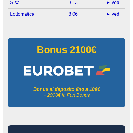
Sisal
3.13
► vedi
Lottomatica
3.06
► vedi
Bonus 2100€
Bonus al deposito fino a 100€
+ 2000€ in Fun Bonus