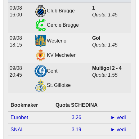
09/08
1
Club Brugge
16:00
Quota: 1.45
Cercle Brugge
09/08
Gol
Westerlo
18:15
Quota: 1.45
KV Mechelen
09/08
Multigol 2 - 4
Gent
20:45
Quota: 1.55
St. Gilloise
Bookmaker
Quota SCHEDINA
Eurobet
3.26
► vedi
SNAI
3.19
► vedi