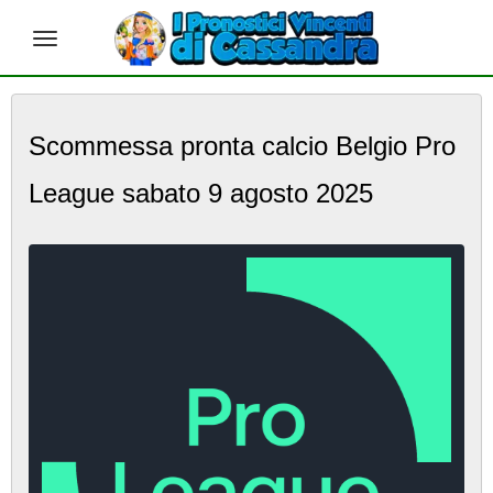
S
k
Scommessa pronta calcio Belgio Pro
i
p
League sabato 9 agosto 2025
t
o
m
a
i
n
c
o
n
t
e
n
t