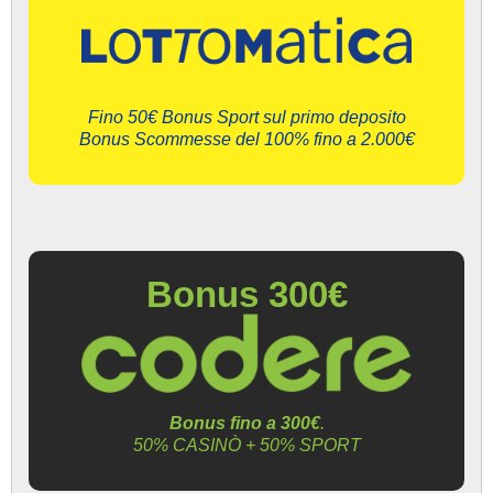
Fino 50€ Bonus Sport sul primo deposito
Bonus Scommesse del 100% fino a 2.000€
Bonus 300€
Bonus fino a 300€
.
50% CASINÒ + 50% SPORT