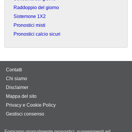
Raddoppio del giorno
Sistemone 1X2
Pronostici misti
Pronostici calcio sicuri
Contatti
Chi siamo
Disclaimer
Mappa del sito
Privacy e Cookie Policy
Gestisci consenso
Forniamo giornalmente pronostici, suggerimenti ed