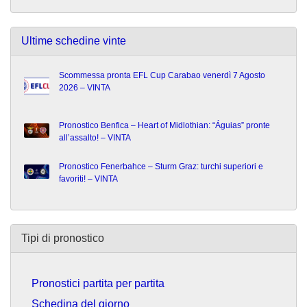
Ultime schedine vinte
Scommessa pronta EFL Cup Carabao venerdì 7 Agosto
2026 – VINTA
Pronostico Benfica – Heart of Midlothian: “Águias” pronte
all’assalto! – VINTA
Pronostico Fenerbahce – Sturm Graz: turchi superiori e
favoriti! – VINTA
Tipi di pronostico
Pronostici partita per partita
Schedina del giorno