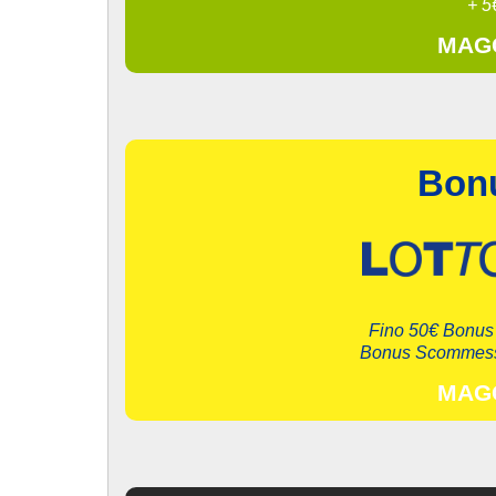
+ 
MAGG
Bon
Fino 50€ Bonus 
Bonus Scommesse
MAGG