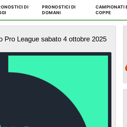
ONOSTICI DI
PRONOSTICI DI
CAMPIONATI 
GGI
DOMANI
COPPE
o Pro League sabato 4 ottobre 2025