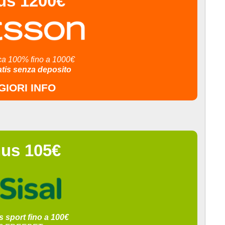
us 1200€
ca 100% fino a 1000€
atis senza deposito
IORI INFO
us 105€
 sport fino a 100€