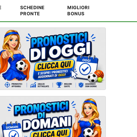
E
SCHEDINE
MIGLIORI
PRONTE
BONUS