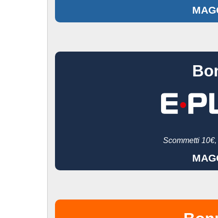
MAGG
Bo
Scommetti 10€
MAGG