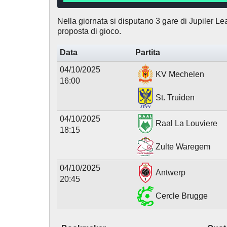
Nella giornata si disputano 3 gare di Jupiler L
proposta di gioco.
Data
Partita
04/10/2025
KV Mechelen
16:00
St. Truiden
04/10/2025
Raal La Louviere
18:15
Zulte Waregem
04/10/2025
Antwerp
20:45
Cercle Brugge