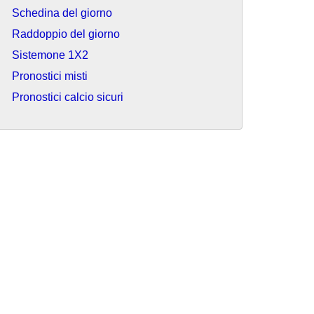
Schedina del giorno
Raddoppio del giorno
Sistemone 1X2
Pronostici misti
Pronostici calcio sicuri