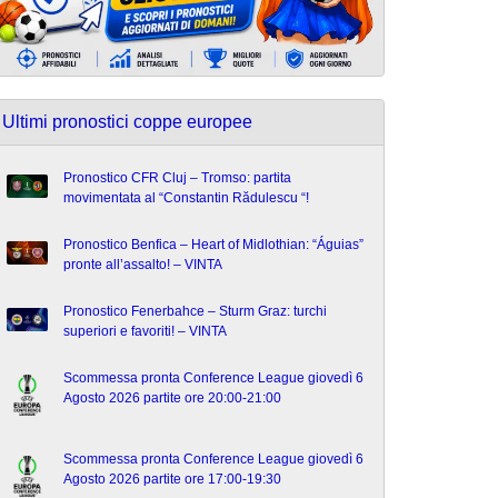
Ultimi pronostici coppe europee
Pronostico CFR Cluj – Tromso: partita
movimentata al “Constantin Rădulescu “!
Pronostico Benfica – Heart of Midlothian: “Águias”
pronte all’assalto! – VINTA
Pronostico Fenerbahce – Sturm Graz: turchi
superiori e favoriti! – VINTA
Scommessa pronta Conference League giovedì 6
Agosto 2026 partite ore 20:00-21:00
Scommessa pronta Conference League giovedì 6
Agosto 2026 partite ore 17:00-19:30