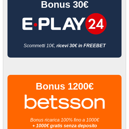
Bonus 30€
Scommetti 10€,
ricevi 30€ in FREEBET
Bonus 1200€
Bonus ricarica 100% fino a 1000€
+ 1000€ gratis senza deposito