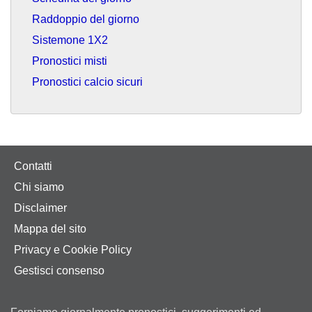
Raddoppio del giorno
Sistemone 1X2
Pronostici misti
Pronostici calcio sicuri
Contatti
Chi siamo
Disclaimer
Mappa del sito
Privacy e Cookie Policy
Gestisci consenso