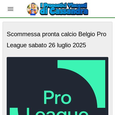
S
k
Scommessa pronta calcio Belgio Pro
i
p
League sabato 26 luglio 2025
t
o
m
a
i
n
c
o
n
t
e
n
t