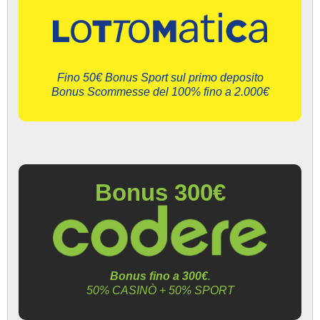
Fino 50€ Bonus Sport sul primo deposito
Bonus Scommesse del 100% fino a 2.000€
Bonus 300€
Bonus fino a 300€
.
50% CASINÒ + 50% SPORT