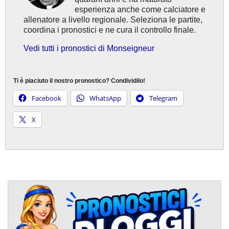
esperienza anche come calciatore e
allenatore a livello regionale. Seleziona le partite,
coordina i pronostici e ne cura il controllo finale.
Vedi tutti i pronostici di Monseigneur
Ti è piaciuto il nostro pronostico? Condividilo!
Facebook
WhatsApp
Telegram
X