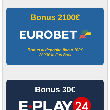
Bonus 2100€
Bonus al deposito fino a 100€
+ 2000€ in Fun Bonus
Bonus 30€