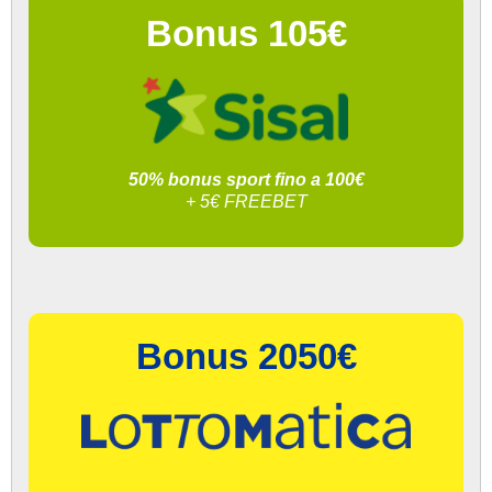
Bonus 105€
50% bonus sport fino a 100€
+ 5€ FREEBET
Bonus 2050€