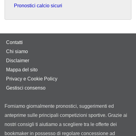
Pronostici calcio sicuri
Contatti
Chi siamo
Disclaimer
Mappa del sito
Privacy e Cookie Policy
Gestisci consenso
Forniamo giornalmente pronostici, suggerimenti ed
anteprime sulle principali competizioni sportive. Grazie ai
nostri consigli ti aiutiamo a scegliere tra le offerte dei
bookmaker in possesso di regolare concessione ad