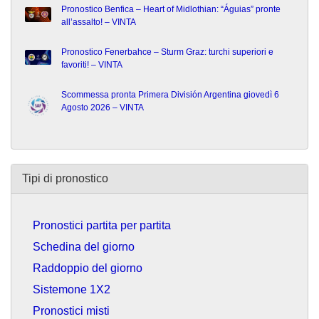
Pronostico Benfica – Heart of Midlothian: “Águias” pronte
all’assalto! – VINTA
Pronostico Fenerbahce – Sturm Graz: turchi superiori e
favoriti! – VINTA
Scommessa pronta Primera División Argentina giovedì 6
Agosto 2026 – VINTA
Tipi di pronostico
Pronostici partita per partita
Schedina del giorno
Raddoppio del giorno
Sistemone 1X2
Pronostici misti