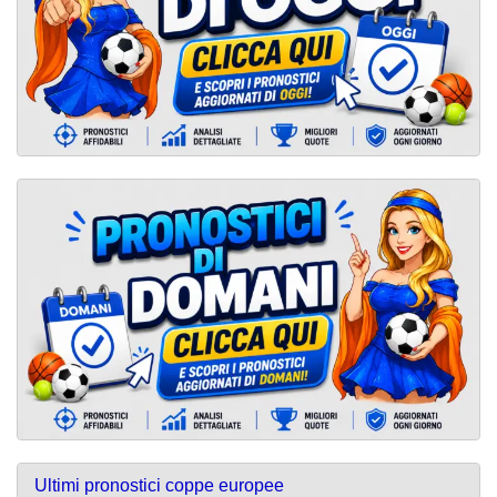
Ultimi pronostici coppe europee