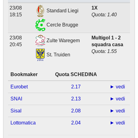
23/08
1X
Standard Liegi
18:15
Quota: 1.40
Cercle Brugge
23/08
Multigol 1 - 2
Zulte Waregem
20:45
squadra casa
Quota: 1.55
St. Truiden
Bookmaker
Quota SCHEDINA
Eurobet
2.17
► vedi
SNAI
2.13
► vedi
Sisal
2.08
► vedi
Lottomatica
2.04
► vedi