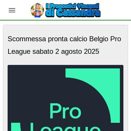
S
k
Scommessa pronta calcio Belgio Pro
i
p
League sabato 2 agosto 2025
t
o
m
a
i
n
c
o
n
t
e
n
t