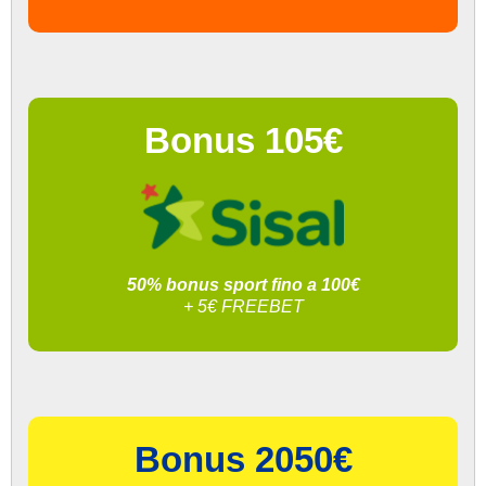
Bonus 105€
50% bonus sport fino a 100€
+ 5€ FREEBET
Bonus 2050€