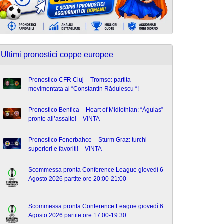
Ultimi pronostici coppe europee
Pronostico CFR Cluj – Tromso: partita
movimentata al “Constantin Rădulescu “!
Pronostico Benfica – Heart of Midlothian: “Águias”
pronte all’assalto! – VINTA
Pronostico Fenerbahce – Sturm Graz: turchi
superiori e favoriti! – VINTA
Scommessa pronta Conference League giovedì 6
Agosto 2026 partite ore 20:00-21:00
Scommessa pronta Conference League giovedì 6
Agosto 2026 partite ore 17:00-19:30