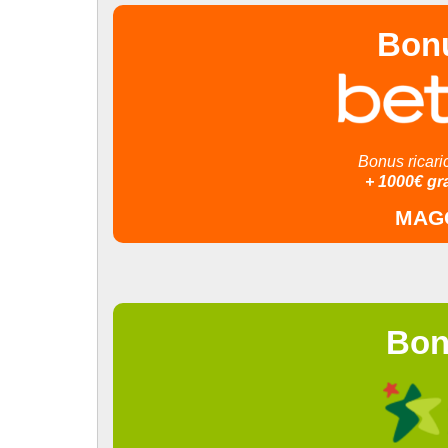
Bon
Bonus ricari
+ 1000€ gr
MAGG
Bon