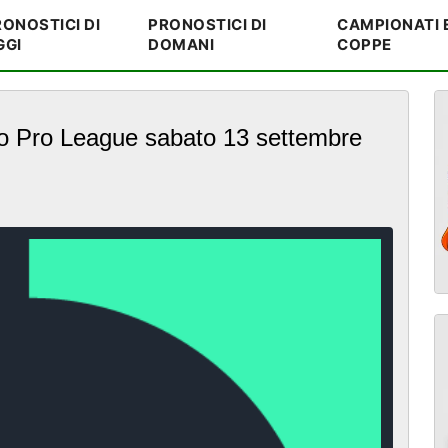
ONOSTICI DI
PRONOSTICI DI
CAMPIONATI 
GGI
DOMANI
COPPE
o Pro League sabato 13 settembre