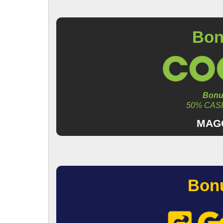
Bon
Bonus
50% CAS
MAGG
Bon