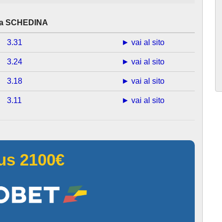
a SCHEDINA
3.31
► vai al sito
3.24
► vai al sito
3.18
► vai al sito
3.11
► vai al sito
us 2100€