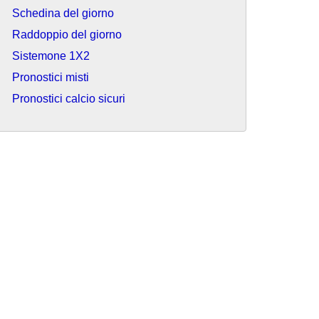
Schedina del giorno
Raddoppio del giorno
Sistemone 1X2
Pronostici misti
Pronostici calcio sicuri