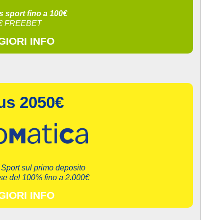
 sport fino a 100€
5€ FREEBET
IORI INFO
us 2050€
Sport sul primo deposito
 del 100% fino a 2.000€
IORI INFO