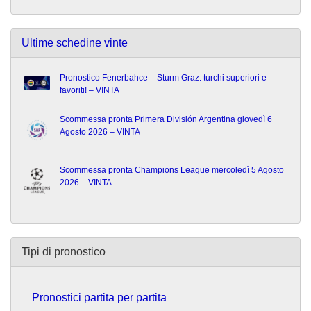
Ultime schedine vinte
Pronostico Fenerbahce – Sturm Graz: turchi superiori e
favoriti! – VINTA
Scommessa pronta Primera División Argentina giovedì 6
Agosto 2026 – VINTA
Scommessa pronta Champions League mercoledì 5 Agosto
2026 – VINTA
Tipi di pronostico
Pronostici partita per partita