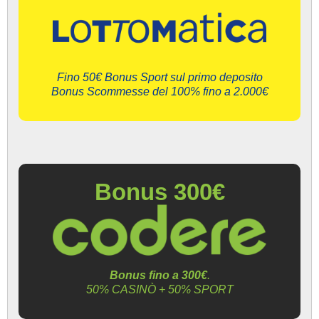
Fino 50€ Bonus Sport sul primo deposito
Bonus Scommesse del 100% fino a 2.000€
Bonus 300€
Bonus fino a 300€
.
50% CASINÒ + 50% SPORT