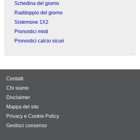
Schedina del giorno
Raddoppio del giorno
Sistemone 1X2
Pronostici misti
Pronostici calcio sicuri
Contatti
Chi siamo
Disclaimer
Mappa del sito
Privacy e Cookie Policy
Gestisci consenso