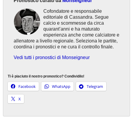
Pronostico curato da
Monseigneur
Cofondatore e responsabile
editoriale di Cassandra. Segue
calcio e scommesse da circa
quarant’anni e ha maturato
esperienza anche come calciatore e
allenatore a livello regionale. Seleziona le partite,
coordina i pronostici e ne cura il controllo finale.
Vedi tutti i pronostici di Monseigneur
Ti è piaciuto il nostro pronostico? Condividilo!
Facebook
WhatsApp
Telegram
X