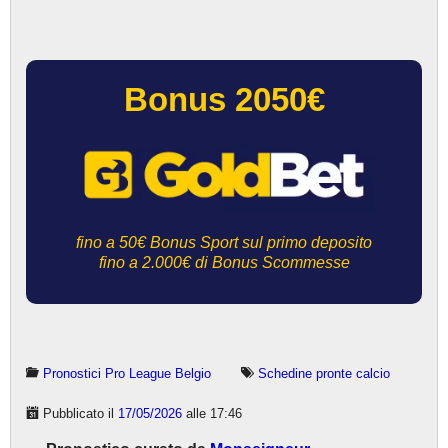
Bonus 2050€
fino a 50€ Bonus Sport sul primo deposito
fino a 2.000€ di Bonus Scommesse
Pronostici Pro League Belgio
Schedine pronte calcio
Pubblicato il
17/05/2026
alle 17:46