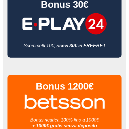
Bonus 30€
Scommetti 10€,
ricevi 30€ in FREEBET
Bonus 1200€
Bonus ricarica 100% fino a 1000€
+ 1000€ gratis senza deposito