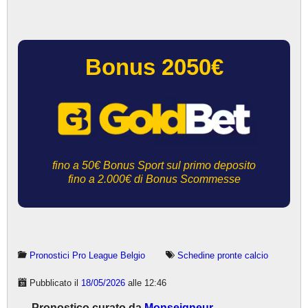
Bonus 2050€
fino a 50€ Bonus Sport sul primo deposito
fino a 2.000€ di Bonus Scommesse
Pronostici Pro League Belgio
Schedine pronte calcio
Pubblicato il
18/05/2026
alle 12:46
Pronostico curato da
Monseigneur