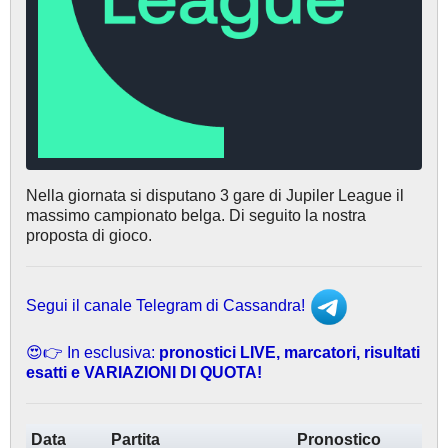
Nella giornata si disputano 3 gare di Jupiler League il
massimo campionato belga. Di seguito la nostra
proposta di gioco.
Segui il canale Telegram di Cassandra!
😍👉 In esclusiva:
pronostici LIVE, marcatori, risultati
esatti e VARIAZIONI DI QUOTA!
Data
Partita
Pronostico