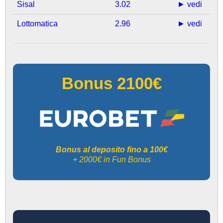
Sisal
3.02
► vedi
Lottomatica
2.96
► vedi
Bonus 2100€
Bonus al deposito fino a 100€
+ 2000€ in Fun Bonus