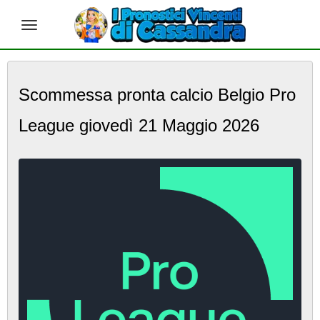
S
k
Scommessa pronta calcio Belgio Pro
i
p
League giovedì 21 Maggio 2026
t
o
m
a
i
n
c
o
n
t
e
n
t