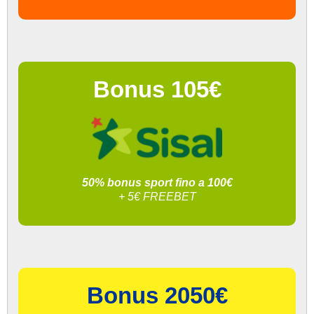
Bonus 105€
50% bonus sport fino a 100€
+ 5€ FREEBET
Bonus 2050€