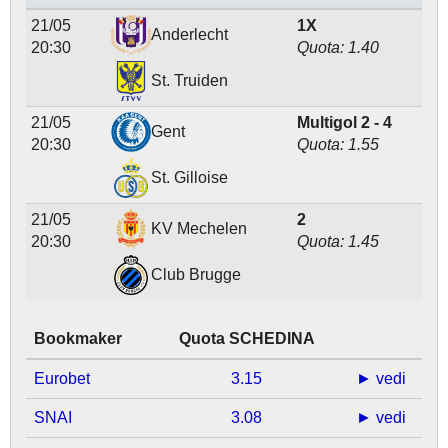
21/05
1X
Anderlecht
20:30
Quota: 1.40
St. Truiden
21/05
Multigol 2 - 4
Gent
20:30
Quota: 1.55
St. Gilloise
21/05
2
KV Mechelen
20:30
Quota: 1.45
Club Brugge
Bookmaker
Quota SCHEDINA
Eurobet
3.15
► vedi
SNAI
3.08
► vedi