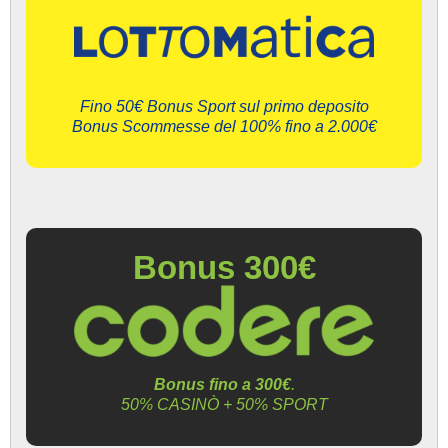
Fino 50€ Bonus Sport sul primo deposito
Bonus Scommesse del 100% fino a 2.000€
Bonus 300€
Bonus fino a 300€
.
50% CASINÒ + 50% SPORT