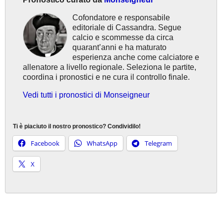
Cofondatore e responsabile
editoriale di Cassandra. Segue
calcio e scommesse da circa
quarant’anni e ha maturato
esperienza anche come calciatore e
allenatore a livello regionale. Seleziona le partite,
coordina i pronostici e ne cura il controllo finale.
Vedi tutti i pronostici di Monseigneur
Ti è piaciuto il nostro pronostico? Condividilo!
Facebook
WhatsApp
Telegram
X