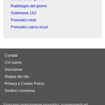
Raddoppio del giorno
Sistemone 1X2
Pronostici misti
Pronostici calcio sicuri
Contatti
Chi siamo
Disclaimer
Mappa del sito
Privacy e Cookie Policy
Gestisci consenso
Forniamo giornalmente pronostici, suggerimenti ed