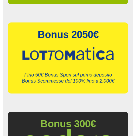
Bonus 2050€
Fino 50€ Bonus Sport sul primo deposito
Bonus Scommesse del 100% fino a 2.000€
Bonus 300€