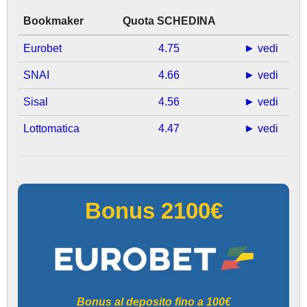
Bookmaker
Quota SCHEDINA
Eurobet
4.75
► vedi
SNAI
4.66
► vedi
Sisal
4.56
► vedi
Lottomatica
4.47
► vedi
Bonus 2100€
Bonus al deposito fino a 100€