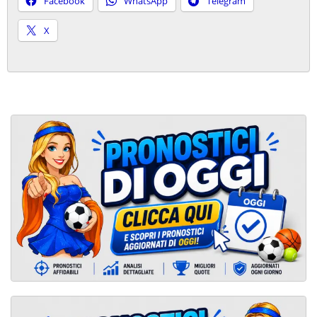
Facebook
WhatsApp
Telegram
X