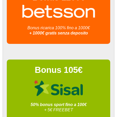
Bonus ricarica 100% fino a 1000€
+ 1000€ gratis senza deposito
Bonus 105€
50% bonus sport fino a 100€
+ 5€ FREEBET