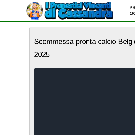
PR
O
S
k
Scommessa pronta calcio Belg
i
p
2025
t
o
m
a
i
n
c
o
n
t
e
n
t