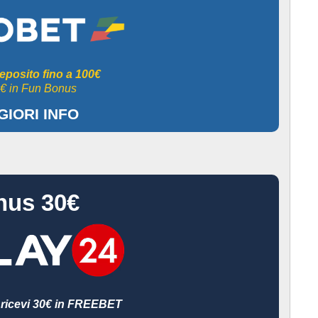
eposito fino a 100€
€ in Fun Bonus
IORI INFO
nus 30€
,
ricevi 30€ in FREEBET