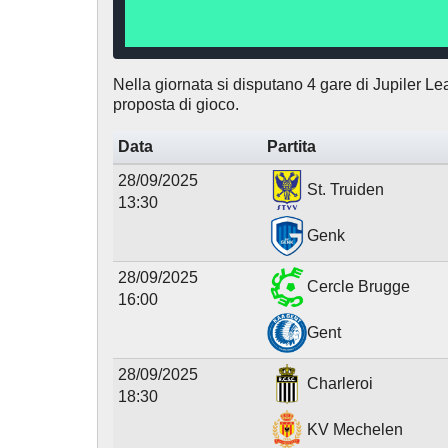
Nella giornata si disputano 4 gare di Jupiler L
proposta di gioco.
Data
Partita
28/09/2025
St. Truiden
13:30
Genk
28/09/2025
Cercle Brugge
16:00
Gent
28/09/2025
Charleroi
18:30
KV Mechelen