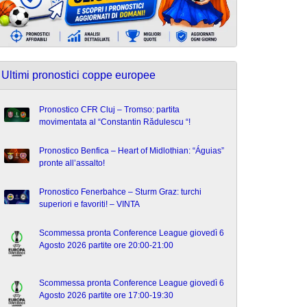
Ultimi pronostici coppe europee
Pronostico CFR Cluj – Tromso: partita
movimentata al “Constantin Rădulescu “!
Pronostico Benfica – Heart of Midlothian: “Águias”
pronte all’assalto!
Pronostico Fenerbahce – Sturm Graz: turchi
superiori e favoriti! – VINTA
Scommessa pronta Conference League giovedì 6
Agosto 2026 partite ore 20:00-21:00
Scommessa pronta Conference League giovedì 6
Agosto 2026 partite ore 17:00-19:30