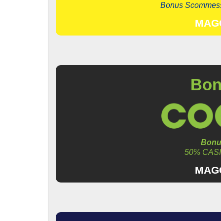
Bonus Scommesse
MAGG
Bon
Bonus
50% CAS
MAGG