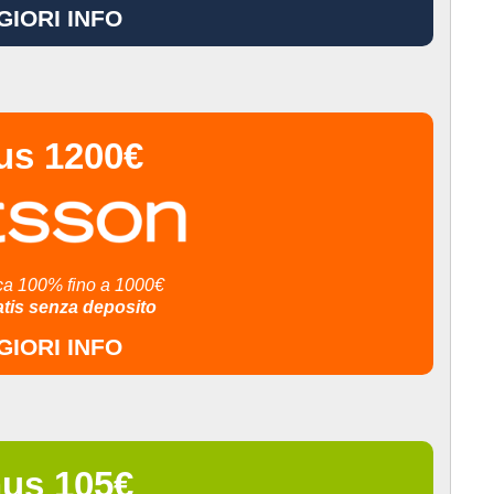
IORI INFO
us 1200€
ca 100% fino a 1000€
atis senza deposito
IORI INFO
us 105€