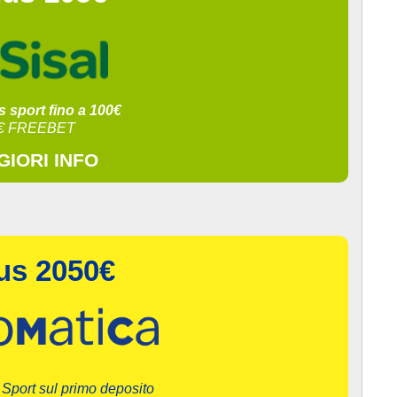
 sport fino a 100€
5€ FREEBET
IORI INFO
us 2050€
Sport sul primo deposito