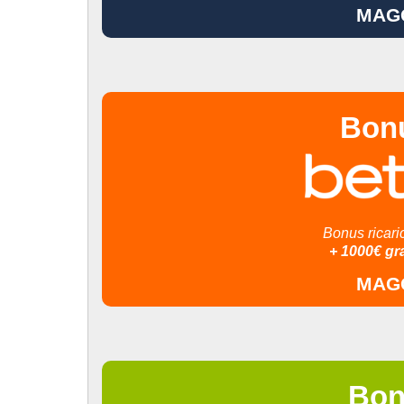
MAGG
Bon
Bonus ricari
+ 1000€ gr
MAGG
Bon