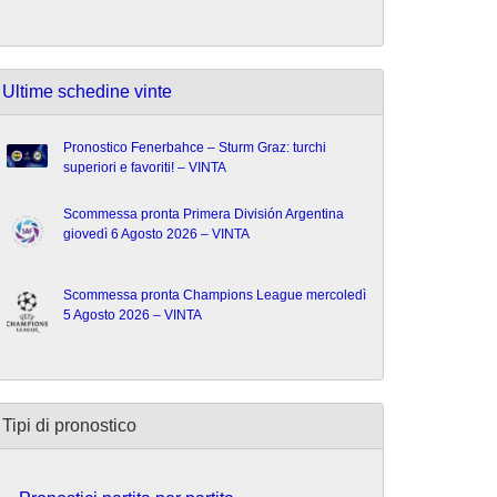
Ultime schedine vinte
Pronostico Fenerbahce – Sturm Graz: turchi
superiori e favoriti! – VINTA
Scommessa pronta Primera División Argentina
giovedì 6 Agosto 2026 – VINTA
Scommessa pronta Champions League mercoledì
5 Agosto 2026 – VINTA
Tipi di pronostico