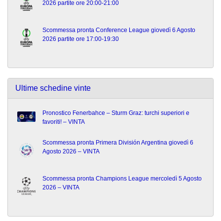
2026 partite ore 20:00-21:00
Scommessa pronta Conference League giovedì 6 Agosto
2026 partite ore 17:00-19:30
Ultime schedine vinte
Pronostico Fenerbahce – Sturm Graz: turchi superiori e
favoriti! – VINTA
Scommessa pronta Primera División Argentina giovedì 6
Agosto 2026 – VINTA
Scommessa pronta Champions League mercoledì 5 Agosto
2026 – VINTA