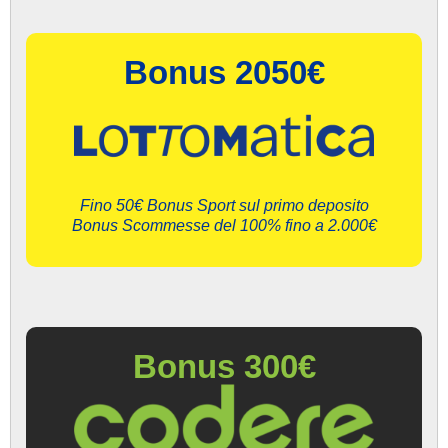
Bonus 2050€
Fino 50€ Bonus Sport sul primo deposito
Bonus Scommesse del 100% fino a 2.000€
Bonus 300€