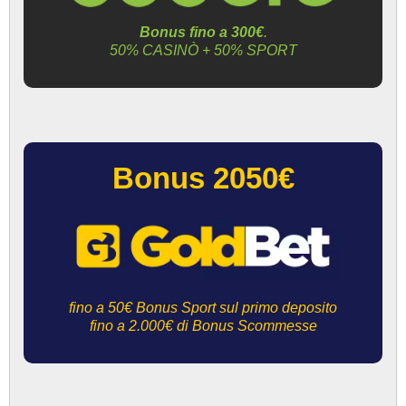
Bonus fino a 300€
.
50% CASINÒ + 50% SPORT
Bonus 2050€
fino a 50€ Bonus Sport sul primo deposito
fino a 2.000€ di Bonus Scommesse