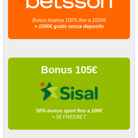
Bonus ricarica 100% fino a 1000€
+ 1000€ gratis senza deposito
Bonus 105€
50% bonus sport fino a 100€
+ 5€ FREEBET