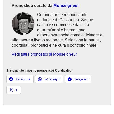
Pronostico curato da
Monseigneur
Cofondatore e responsabile
editoriale di Cassandra. Segue
calcio e scommesse da circa
quarant’anni e ha maturato
esperienza anche come calciatore e
allenatore a livello regionale. Seleziona le partite,
coordina i pronostici e ne cura il controllo finale.
Vedi tutti i pronostici di Monseigneur
Ti è piaciuto il nostro pronostico? Condividilo!
Facebook
WhatsApp
Telegram
X