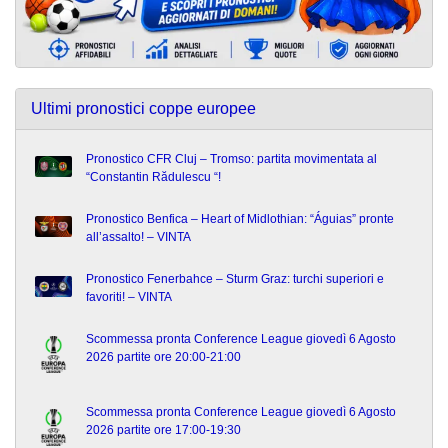
Ultimi pronostici coppe europee
Pronostico CFR Cluj – Tromso: partita movimentata al
“Constantin Rădulescu “!
Pronostico Benfica – Heart of Midlothian: “Águias” pronte
all’assalto! – VINTA
Pronostico Fenerbahce – Sturm Graz: turchi superiori e
favoriti! – VINTA
Scommessa pronta Conference League giovedì 6 Agosto
2026 partite ore 20:00-21:00
Scommessa pronta Conference League giovedì 6 Agosto
2026 partite ore 17:00-19:30