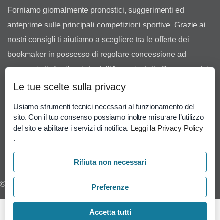
Forniamo giornalmente pronostici, suggerimenti ed
anteprime sulle principali competizioni sportive. Grazie ai
nostri consigli ti aiutiamo a scegliere tra le offerte dei
bookmaker in possesso di regolare concessione ad
operare in Italia rilasciata dall’Agenzia delle Dogane e dei
Monopoli.
Le tue scelte sulla privacy
Il gioco può causare dipendenza patologica. Il gioco è
Usiamo strumenti tecnici necessari al funzionamento del
vietato ai minori di 18 anni.
Gioco Responsabile
-
sito. Con il tuo consenso possiamo inoltre misurare l’utilizzo
del sito e abilitare i servizi di notifica.
Leggi la Privacy Policy
Probabilità di vincita
.
.
Rifiuta non necessari
© 2026 I pronostici vincenti di Cassandra
Preferenze
Accetta tutti