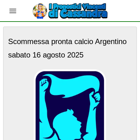
S
k
Scommessa pronta calcio Argentino
i
p
sabato 16 agosto 2025
t
o
m
a
i
n
c
o
n
t
e
n
t