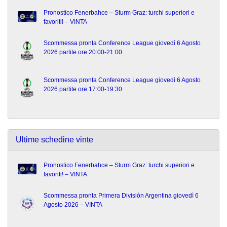
Pronostico Fenerbahce – Sturm Graz: turchi superiori e
favoriti! – VINTA
Scommessa pronta Conference League giovedì 6 Agosto
2026 partite ore 20:00-21:00
Scommessa pronta Conference League giovedì 6 Agosto
2026 partite ore 17:00-19:30
Ultime schedine vinte
Pronostico Fenerbahce – Sturm Graz: turchi superiori e
favoriti! – VINTA
Scommessa pronta Primera División Argentina giovedì 6
Agosto 2026 – VINTA