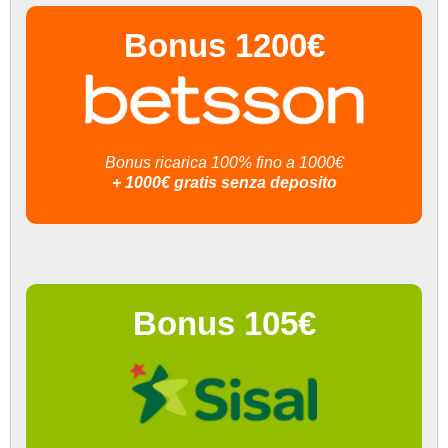
Bonus 1200€
Bonus ricarica 100% fino a 1000€
+ 1000€ gratis senza deposito
Bonus 105€