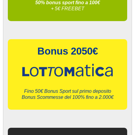
50% bonus sport fino a 100€
+ 5€ FREEBET
Bonus 2050€
Fino 50€ Bonus Sport sul primo deposito
Bonus Scommesse del 100% fino a 2.000€