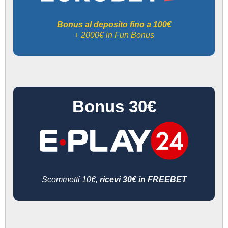
Bonus al deposito fino a 100€
+ 2000€ in Fun Bonus
Bonus 30€
Scommetti 10€,
ricevi 30€ in FREEBET