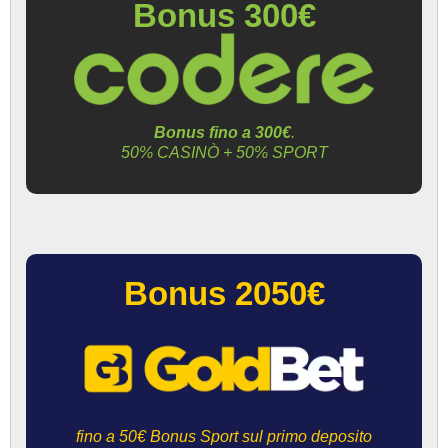
Bonus 300€
Bonus fino a 300€
.
50% CASINÒ + 50% SPORT
Bonus 2050€
fino a 50€ Bonus Sport sul primo deposito