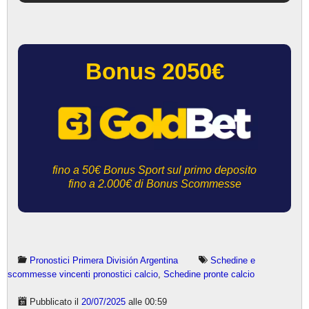
Bonus 2050€
fino a 50€ Bonus Sport sul primo deposito
fino a 2.000€ di Bonus Scommesse
Pronostici Primera División Argentina
Schedine e
scommesse vincenti pronostici calcio
,
Schedine pronte calcio
Pubblicato il
20/07/2025
alle 00:59