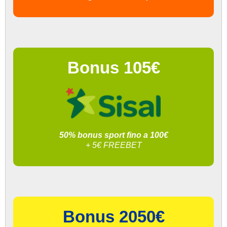
Bonus 105€
50% bonus sport fino a 100€
+ 5€ FREEBET
Bonus 2050€