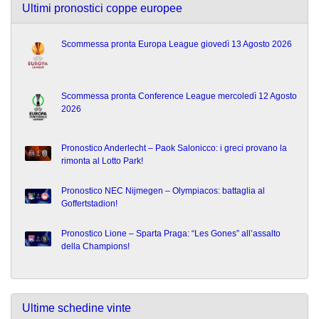
Ultimi pronostici coppe europee
Scommessa pronta Europa League giovedì 13 Agosto 2026
Scommessa pronta Conference League mercoledì 12 Agosto
2026
Pronostico Anderlecht – Paok Salonicco: i greci provano la
rimonta al Lotto Park!
Pronostico NEC Nijmegen – Olympiacos: battaglia al
Goffertstadion!
Pronostico Lione – Sparta Praga: “Les Gones” all’assalto
della Champions!
Ultime schedine vinte