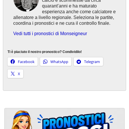
calcio e scommesse da circa
quarant’anni e ha maturato
esperienza anche come calciatore e
allenatore a livello regionale. Seleziona le partite,
coordina i pronostici e ne cura il controllo finale.
Vedi tutti i pronostici di Monseigneur
Ti è piaciuto il nostro pronostico? Condividilo!
Facebook
WhatsApp
Telegram
X