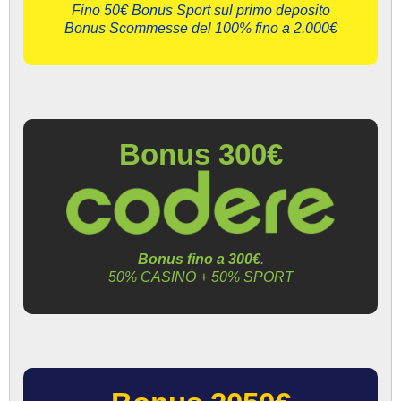
Fino 50€ Bonus Sport sul primo deposito
Bonus Scommesse del 100% fino a 2.000€
Bonus 300€
Bonus fino a 300€
.
50% CASINÒ + 50% SPORT