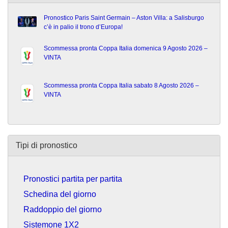
Pronostico Paris Saint Germain – Aston Villa: a Salisburgo
c’è in palio il trono d’Europa!
Scommessa pronta Coppa Italia domenica 9 Agosto 2026 –
VINTA
Scommessa pronta Coppa Italia sabato 8 Agosto 2026 –
VINTA
Tipi di pronostico
Pronostici partita per partita
Schedina del giorno
Raddoppio del giorno
Sistemone 1X2