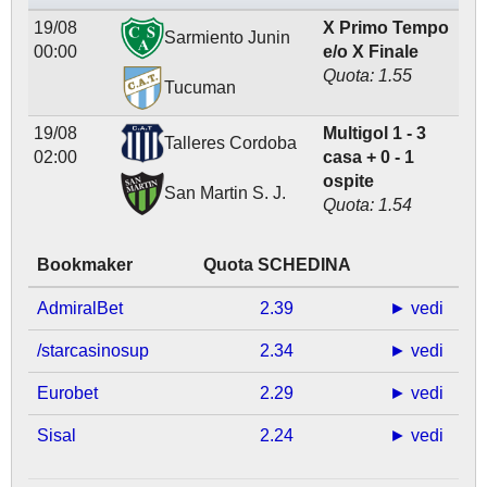
19/08
X Primo Tempo
Sarmiento Junin
00:00
e/o X Finale
Quota: 1.55
Tucuman
19/08
Multigol 1 - 3
Talleres Cordoba
02:00
casa + 0 - 1
ospite
San Martin S. J.
Quota: 1.54
Bookmaker
Quota SCHEDINA
AdmiralBet
2.39
► vedi
/starcasinosup
2.34
► vedi
Eurobet
2.29
► vedi
Sisal
2.24
► vedi