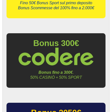
Fino 50€ Bonus Sport sul primo deposito
Bonus Scommesse del 100% fino a 2.000€
Bonus 300€
Bonus fino a 300€
.
50% CASINÒ + 50% SPORT