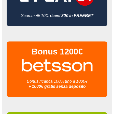
Scommetti 10€,
ricevi 30€ in FREEBET
Bonus 1200€
Bonus ricarica 100% fino a 1000€
+ 1000€ gratis senza deposito