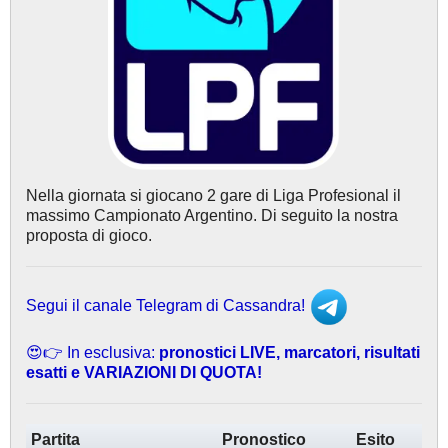
Nella giornata si giocano 2 gare di Liga Profesional il
massimo Campionato Argentino. Di seguito la nostra
proposta di gioco.
Segui il canale Telegram di Cassandra!
😍👉 In esclusiva:
pronostici LIVE, marcatori, risultati
esatti e VARIAZIONI DI QUOTA!
Partita
Pronostico
Esito