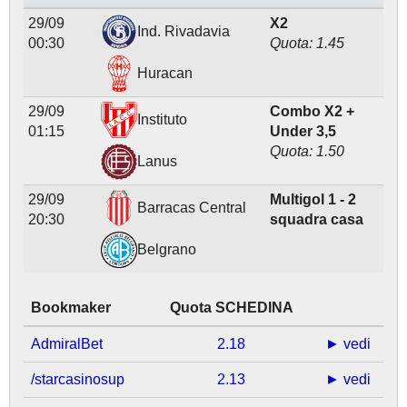
29/09
X2
Ind. Rivadavia
00:30
Quota: 1.45
Huracan
29/09
Combo X2 +
Instituto
01:15
Under 3,5
Quota: 1.50
Lanus
29/09
Multigol 1 - 2
Barracas Central
20:30
squadra casa
Belgrano
Bookmaker
Quota SCHEDINA
AdmiralBet
2.18
► vedi
/starcasinosup
2.13
► vedi