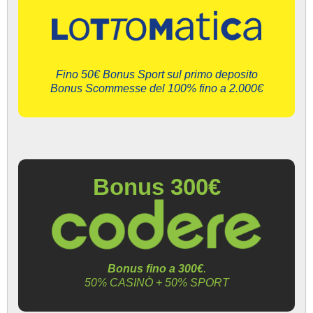
Fino 50€ Bonus Sport sul primo deposito
Bonus Scommesse del 100% fino a 2.000€
Bonus 300€
Bonus fino a 300€
.
50% CASINÒ + 50% SPORT