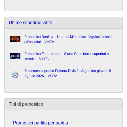
Ultime schedine vinte
Pronostico Benfica – Heart of Midlothian: “Águias” pronte
all’assalto! – VINTA
Pronostico Fenerbahce – Sturm Graz: turchi superiori e
favoriti! – VINTA
Scommessa pronta Primera División Argentina giovedì 6
Agosto 2026 – VINTA
Tipi di pronostico
Pronostici partita per partita