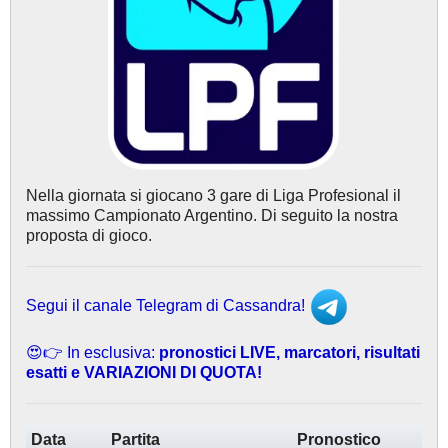
Nella giornata si giocano 3 gare di Liga Profesional il
massimo Campionato Argentino. Di seguito la nostra
proposta di gioco.
Segui il canale Telegram di Cassandra!
😍👉 In esclusiva:
pronostici LIVE, marcatori, risultati
esatti e VARIAZIONI DI QUOTA!
Data
Partita
Pronostico