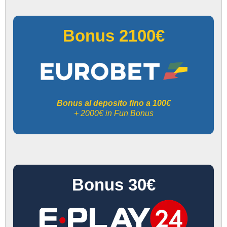
Bonus 2100€
Bonus al deposito fino a 100€
+ 2000€ in Fun Bonus
Bonus 30€