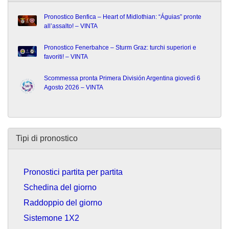
Pronostico Benfica – Heart of Midlothian: “Águias” pronte
all’assalto! – VINTA
Pronostico Fenerbahce – Sturm Graz: turchi superiori e
favoriti! – VINTA
Scommessa pronta Primera División Argentina giovedì 6
Agosto 2026 – VINTA
Tipi di pronostico
Pronostici partita per partita
Schedina del giorno
Raddoppio del giorno
Sistemone 1X2