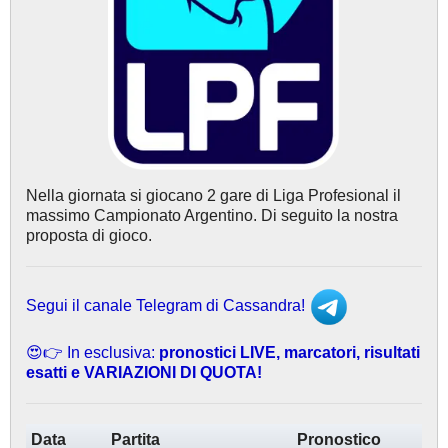
Nella giornata si giocano 2 gare di Liga Profesional il
massimo Campionato Argentino. Di seguito la nostra
proposta di gioco.
Segui il canale Telegram di Cassandra!
😍👉 In esclusiva:
pronostici LIVE, marcatori, risultati
esatti e VARIAZIONI DI QUOTA!
Data
Partita
Pronostico