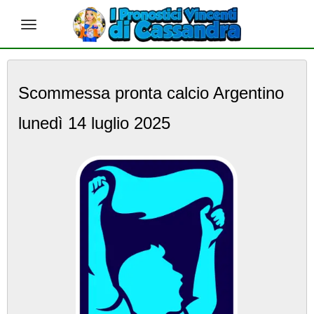
S
k
Scommessa pronta calcio Argentino
i
p
lunedì 14 luglio 2025
t
o
m
a
i
n
c
o
n
t
e
n
t