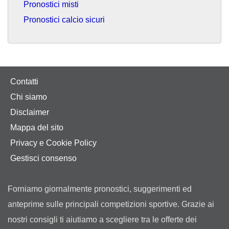
Pronostici misti
Pronostici calcio sicuri
Contatti
Chi siamo
Disclaimer
Mappa del sito
Privacy e Cookie Policy
Gestisci consenso
Forniamo giornalmente pronostici, suggerimenti ed
anteprime sulle principali competizioni sportive. Grazie ai
nostri consigli ti aiutiamo a scegliere tra le offerte dei