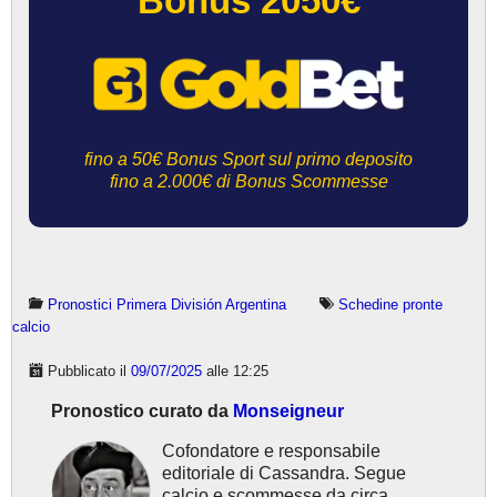
Bonus 2050€
fino a 50€ Bonus Sport sul primo deposito
fino a 2.000€ di Bonus Scommesse
Pronostici Primera División Argentina
Schedine pronte
calcio
Pubblicato il
09/07/2025
alle 12:25
Pronostico curato da
Monseigneur
Cofondatore e responsabile
editoriale di Cassandra. Segue
calcio e scommesse da circa