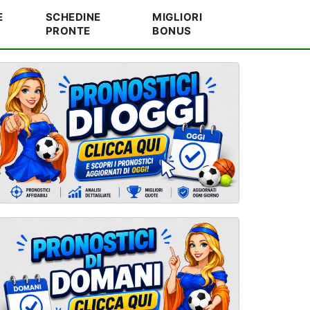
E
SCHEDINE
MIGLIORI
PRONTE
BONUS