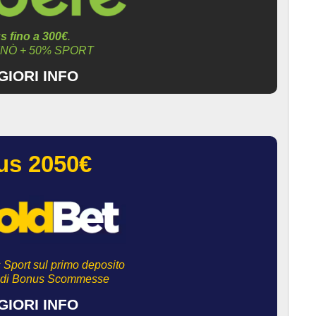
 fino a 300€
.
INÒ + 50% SPORT
IORI INFO
us 2050€
 Sport sul primo deposito
€ di Bonus Scommesse
IORI INFO