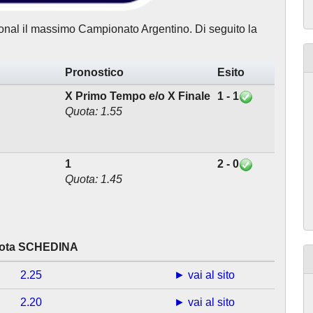
ional il massimo Campionato Argentino. Di seguito la
Pronostico
Esito
X Primo Tempo e/o X Finale
1 - 1
Quota: 1.55
1
2 - 0
Quota: 1.45
ota SCHEDINA
2.25
► vai al sito
2.20
► vai al sito