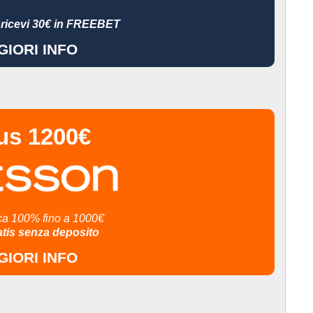
,
ricevi 30€ in FREEBET
IORI INFO
us 1200€
ca 100% fino a 1000€
atis senza deposito
IORI INFO