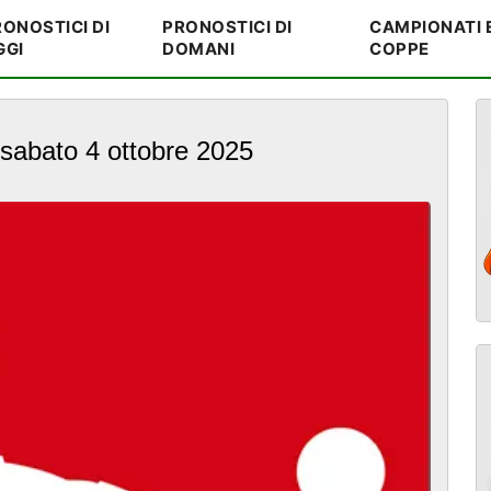
ONOSTICI DI
PRONOSTICI DI
CAMPIONATI 
GGI
DOMANI
COPPE
abato 4 ottobre 2025