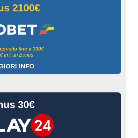
us 2100€
eposito fino a 100€
€ in Fun Bonus
IORI INFO
nus 30€