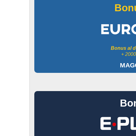
Bon
Bonus al d
+ 2000
MAGG
Bo