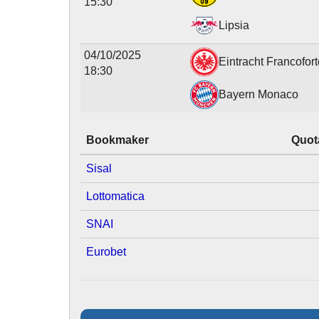
15:30
Lipsia
04/10/2025
Eintracht Francofort
18:30
Bayern Monaco
Bookmaker
Quot
Sisal
Lottomatica
SNAI
Eurobet