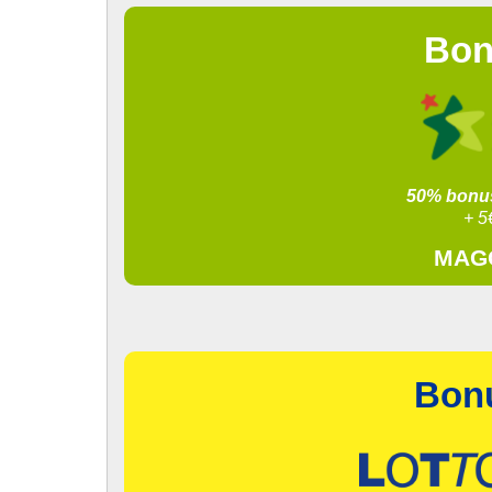
Bon
50% bonus
+ 
MAGG
Bon