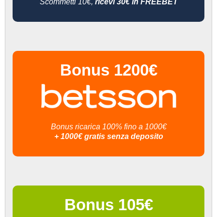
Scommetti 10€,
ricevi 30€ in FREEBET
Bonus 1200€
Bonus ricarica 100% fino a 1000€
+ 1000€ gratis senza deposito
Bonus 105€