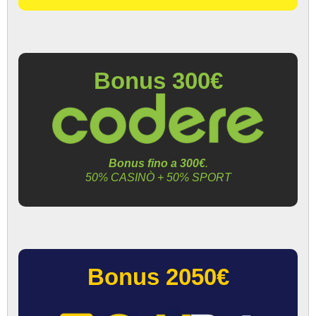
Bonus 300€
Bonus fino a 300€
.
50% CASINÒ + 50% SPORT
Bonus 2050€