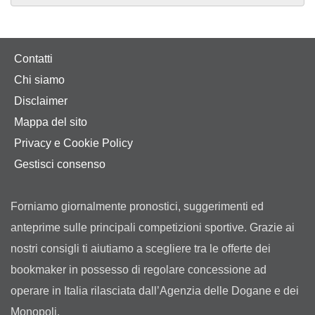
Contatti
Chi siamo
Disclaimer
Mappa del sito
Privacy e Cookie Policy
Gestisci consenso
Forniamo giornalmente pronostici, suggerimenti ed
anteprime sulle principali competizioni sportive. Grazie ai
nostri consigli ti aiutiamo a scegliere tra le offerte dei
bookmaker in possesso di regolare concessione ad
operare in Italia rilasciata dall’Agenzia delle Dogane e dei
Monopoli.