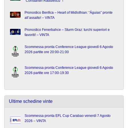
“Constantin Rădulescu “!
Pronostico Benfica – Heart of Midlothian: “Águias” pronte
all’assalto! – VINTA
Pronostico Fenerbahce – Sturm Graz: turchi superiori e
favoriti! – VINTA
Scommessa pronta Conference League giovedì 6 Agosto
2026 partite ore 20:00-21:00
Scommessa pronta Conference League giovedì 6 Agosto
2026 partite ore 17:00-19:30
Ultime schedine vinte
Scommessa pronta EFL Cup Carabao venerdì 7 Agosto
2026 – VINTA