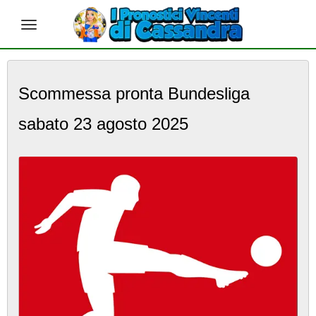
S
k
Scommessa pronta Bundesliga
i
p
sabato 23 agosto 2025
t
o
m
a
i
n
c
o
n
t
e
n
t