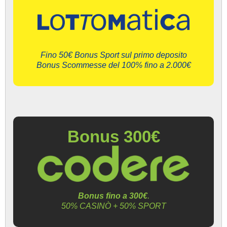
Fino 50€ Bonus Sport sul primo deposito
Bonus Scommesse del 100% fino a 2.000€
Bonus 300€
Bonus fino a 300€
.
50% CASINÒ + 50% SPORT