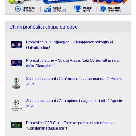
Ultimi pronostici coppe europee
Pronostico NEC Nijmegen – Olympiacos: battaglia al
Goffertstadion!
Pronostico Lione – Sparta Praga: “Les Gones” all’assalto
della Champions!
Scommessa pronta Conference League martedì 11 Agosto
2026
Scommessa pronta Champions League martedì 11 Agosto
2026
Pronostico CFR Cluj – Tromso: partita movimentata al
“Constantin Rădulescu “!