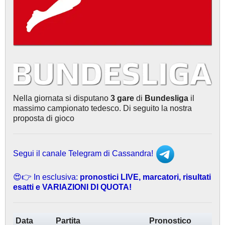
Nella giornata si disputano
3
gare
di
Bundesliga
il
massimo campionato tedesco. Di seguito la nostra
proposta di gioco
Segui il canale Telegram di Cassandra!
😍👉 In esclusiva:
pronostici LIVE, marcatori, risultati
esatti e VARIAZIONI DI QUOTA!
Data
Partita
Pronostico