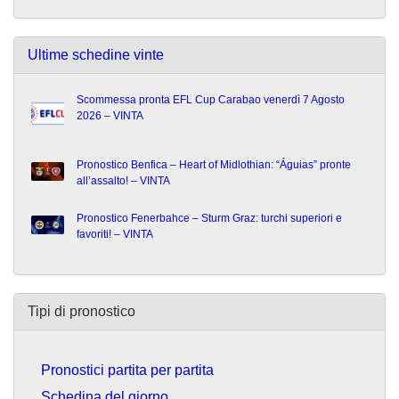
Ultime schedine vinte
Scommessa pronta EFL Cup Carabao venerdì 7 Agosto
2026 – VINTA
Pronostico Benfica – Heart of Midlothian: “Águias” pronte
all’assalto! – VINTA
Pronostico Fenerbahce – Sturm Graz: turchi superiori e
favoriti! – VINTA
Tipi di pronostico
Pronostici partita per partita
Schedina del giorno