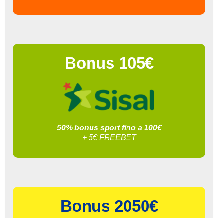
Bonus 105€
50% bonus sport fino a 100€
+ 5€ FREEBET
Bonus 2050€