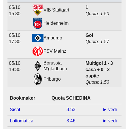
05/10
1
VfB Stuttgart
15:30
Quota: 1.50
Heidenheim
05/10
Gol
Amburgo
17:30
Quota: 1.57
FSV Mainz
Borussia
05/10
Multigol 1 - 3
M'gladbach
19:30
casa + 0 - 2
ospite
Friburgo
Quota: 1.50
Bookmaker
Quota SCHEDINA
Sisal
3.53
► vedi
Lottomatica
3.46
► vedi