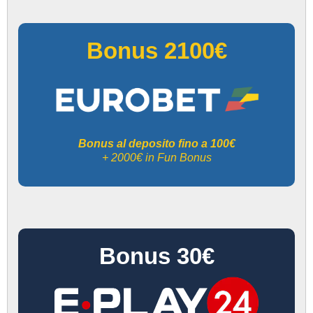
Bonus 2100€
Bonus al deposito fino a 100€
+ 2000€ in Fun Bonus
Bonus 30€