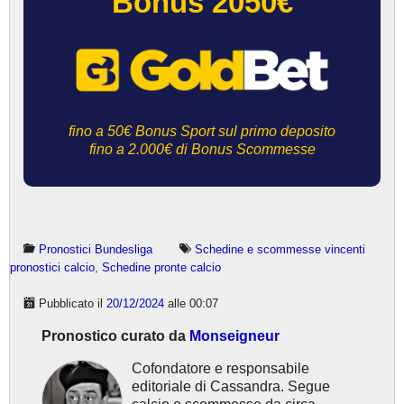
Bonus 2050€
fino a 50€ Bonus Sport sul primo deposito
fino a 2.000€ di Bonus Scommesse
Pronostici Bundesliga
Schedine e scommesse vincenti
pronostici calcio
,
Schedine pronte calcio
Pubblicato il
20/12/2024
alle 00:07
Pronostico curato da
Monseigneur
Cofondatore e responsabile
editoriale di Cassandra. Segue