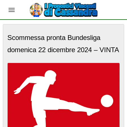
S
k
Scommessa pronta Bundesliga
i
p
domenica 22 dicembre 2024 – VINTA
t
o
m
a
i
n
c
o
n
t
e
n
t