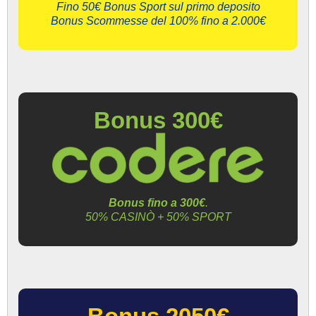
Fino 50€ Bonus Sport sul primo deposito
Bonus Scommesse del 100% fino a 2.000€
Bonus 300€
Bonus fino a 300€
.
50% CASINÒ + 50% SPORT