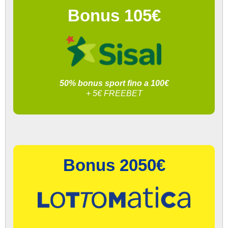
Bonus 105€
50% bonus sport fino a 100€
+ 5€ FREEBET
Bonus 2050€