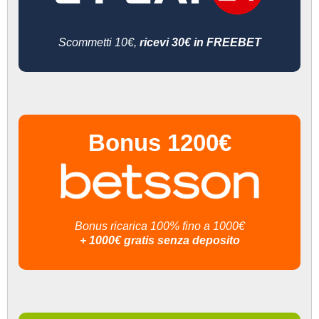
Scommetti 10€,
ricevi 30€ in FREEBET
Bonus 1200€
Bonus ricarica 100% fino a 1000€
+ 1000€ gratis senza deposito