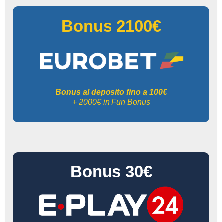
Bonus 2100€
Bonus al deposito fino a 100€
+ 2000€ in Fun Bonus
Bonus 30€