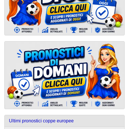
Ultimi pronostici coppe europee