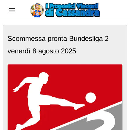
S
k
Scommessa pronta Bundesliga 2
i
p
venerdì 8 agosto 2025
t
o
m
a
i
n
c
o
n
t
e
n
t