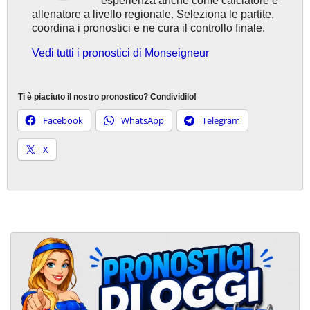
esperienza anche come calciatore e
allenatore a livello regionale. Seleziona le partite,
coordina i pronostici e ne cura il controllo finale.
Vedi tutti i pronostici di Monseigneur
Ti è piaciuto il nostro pronostico? Condividilo!
Facebook
WhatsApp
Telegram
X