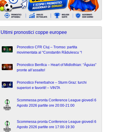
Ultimi pronostici coppe europee
Pronostico CFR Cluj – Tromso: partita
movimentata al “Constantin Rădulescu “!
Pronostico Benfica – Heart of Midlothian: “Águias”
pronte all’assalto!
Pronostico Fenerbahce – Sturm Graz: turchi
superiori e favoriti! – VINTA
Scommessa pronta Conference League giovedì 6
Agosto 2026 partite ore 20:00-21:00
Scommessa pronta Conference League giovedì 6
Agosto 2026 partite ore 17:00-19:30