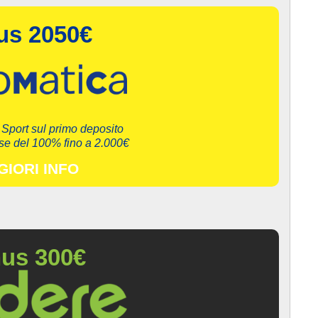
us 2050€
Sport sul primo deposito
 del 100% fino a 2.000€
IORI INFO
us 300€