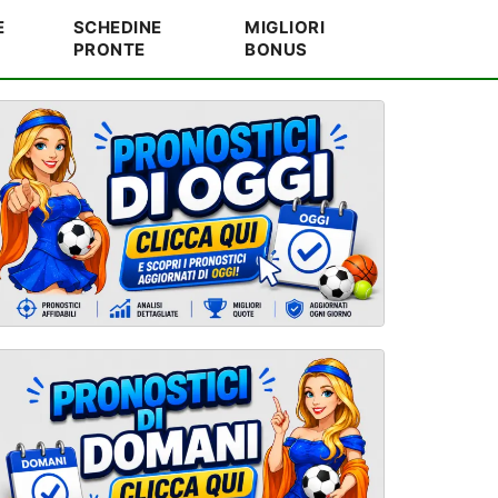
E
SCHEDINE
MIGLIORI
PRONTE
BONUS