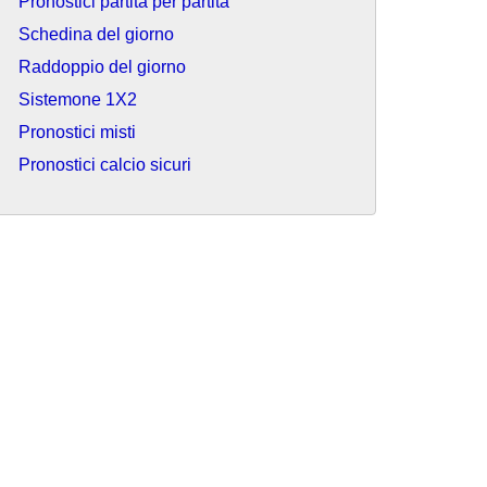
Pronostici partita per partita
Schedina del giorno
Raddoppio del giorno
Sistemone 1X2
Pronostici misti
Pronostici calcio sicuri