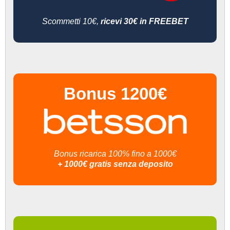
Scommetti 10€,
ricevi 30€ in FREEBET
Bonus 1200€
Bonus ricarica 100% fino a 1000€
+ 1000€ gratis senza deposito