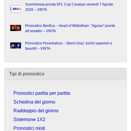
Scommessa pronta EFL Cup Carabao venerdì 7 Agosto
2026 – VINTA
Pronostico Benfica – Heart of Midlothian: “Águias” pronte
all’assalto! – VINTA
Pronostico Fenerbahce – Sturm Graz: turchi superiori e
favoriti! – VINTA
Tipi di pronostico
Pronostici partita per partita
Schedina del giorno
Raddoppio del giorno
Sistemone 1X2
Pronostici misti