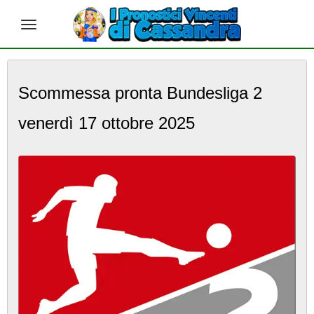
S
k
Scommessa pronta Bundesliga 2
i
p
venerdì 17 ottobre 2025
t
o
m
a
i
n
c
o
n
t
e
n
t