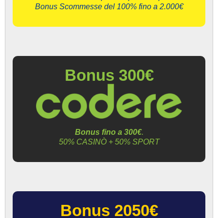
Bonus Scommesse del 100% fino a 2.000€
Bonus 300€
Bonus fino a 300€
.
50% CASINÒ + 50% SPORT
Bonus 2050€