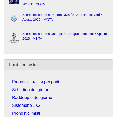
favoriti! – VINTA
Scommessa pronta Primera División Argentina giovedì 6
Agosto 2026 – VINTA
Scommessa pronta Champions League mercoledì 5 Agosto
2026 – VINTA
Tipi di pronostico
Pronostici partita per partita
Schedina del giorno
Raddoppio del giorno
Sistemone 1X2
Pronostici misti