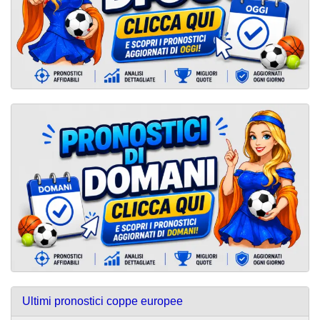
Ultimi pronostici coppe europee