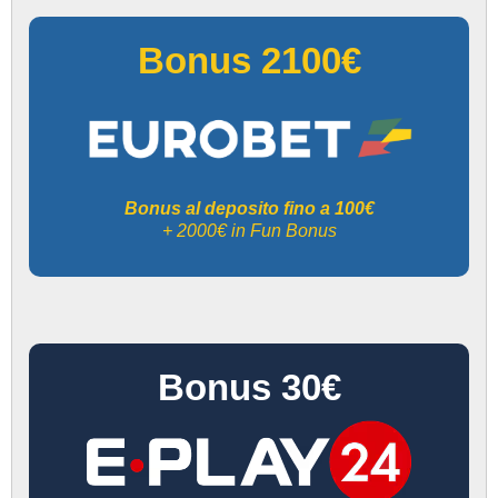
Bonus 2100€
Bonus al deposito fino a 100€
+ 2000€ in Fun Bonus
Bonus 30€