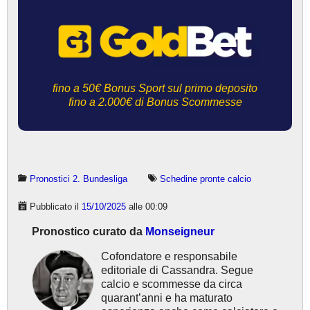
fino a 50€ Bonus Sport sul primo deposito
fino a 2.000€ di Bonus Scommesse
Pronostici 2. Bundesliga
Schedine pronte calcio
Pubblicato il
15/10/2025
alle 00:09
Pronostico curato da
Monseigneur
Cofondatore e responsabile
editoriale di Cassandra. Segue
calcio e scommesse da circa
quarant’anni e ha maturato