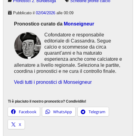
Pronostici 2. Bundesliga
Schedine pronte calcio
Pubblicato il
02/04/2026
alle 00:09
Pronostico curato da
Monseigneur
Cofondatore e responsabile
editoriale di Cassandra. Segue
calcio e scommesse da circa
quarant’anni e ha maturato
esperienza anche come calciatore e
allenatore a livello regionale. Seleziona le partite,
coordina i pronostici e ne cura il controllo finale.
Vedi tutti i pronostici di Monseigneur
Ti è piaciuto il nostro pronostico? Condividilo!
Facebook
WhatsApp
Telegram
X