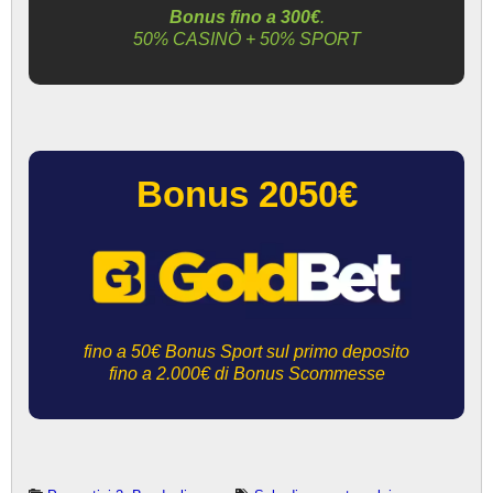
Bonus fino a 300€
.
50% CASINÒ + 50% SPORT
Bonus 2050€
fino a 50€ Bonus Sport sul primo deposito
fino a 2.000€ di Bonus Scommesse