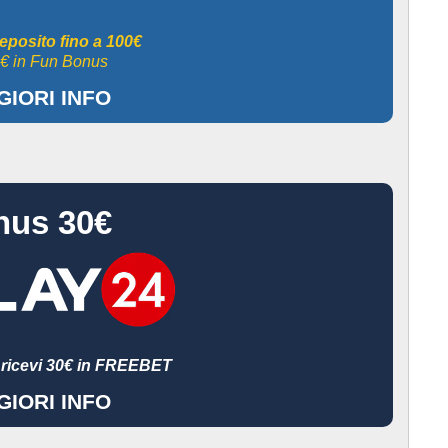
eposito fino a 100€
€ in Fun Bonus
IORI INFO
nus 30€
,
ricevi 30€ in FREEBET
IORI INFO