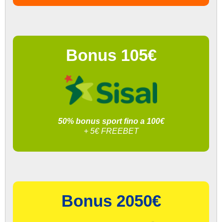
Bonus 105€
50% bonus sport fino a 100€
+ 5€ FREEBET
Bonus 2050€