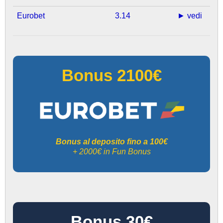
Eurobet
3.14
► vedi
Bonus 2100€
Bonus al deposito fino a 100€
+ 2000€ in Fun Bonus
Bonus 30€