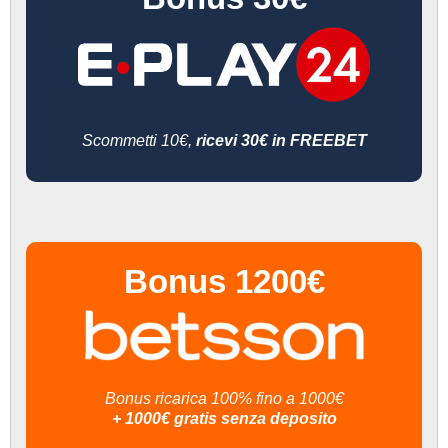
Scommetti 10€,
ricevi 30€ in FREEBET
Bonus 1200€
Bonus ricarica 100% fino a 1000€
+ 1000€ gratis senza deposito