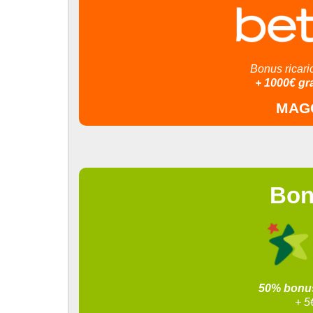
Bonus ricari
+ 1000€ gr
MAGG
Bon
50% bonus
+ 