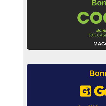
Bon
Bonus
50% CAS
MAGG
Bon