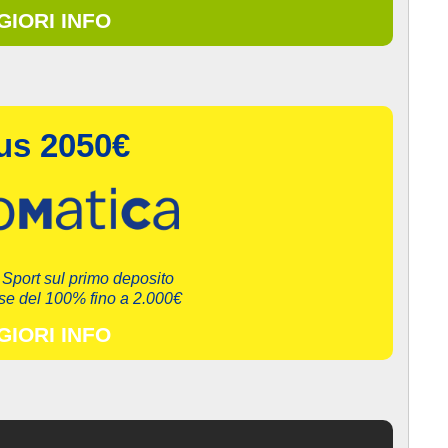
IORI INFO
us 2050€
Sport sul primo deposito
 del 100% fino a 2.000€
IORI INFO