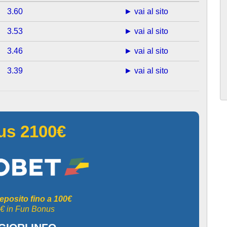
3.60
► vai al sito
3.53
► vai al sito
3.46
► vai al sito
3.39
► vai al sito
us 2100€
eposito fino a 100€
€ in Fun Bonus