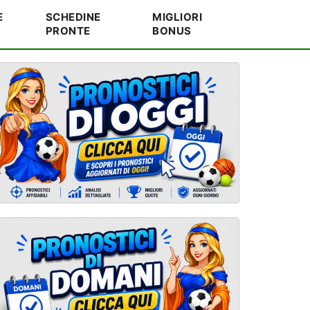
E
SCHEDINE
MIGLIORI
PRONTE
BONUS