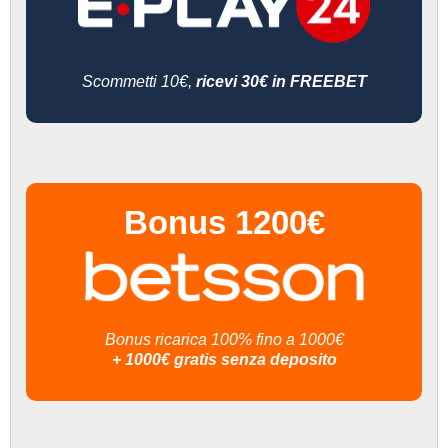
Scommetti 10€,
ricevi 30€ in FREEBET
Bonus 1200€
Bonus ricarica 100% fino a 1000€
+ 1000€ gratis senza deposito