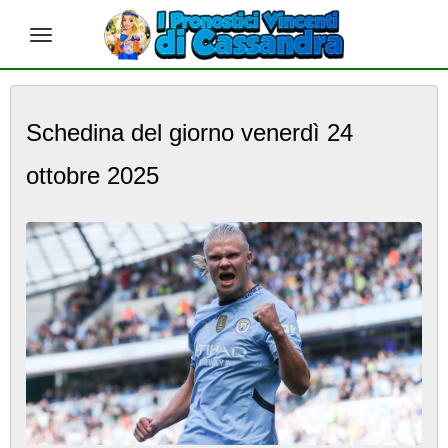
S
k
Schedina del giorno venerdì 24
i
p
ottobre 2025
t
o
m
a
i
n
c
o
n
t
e
n
t