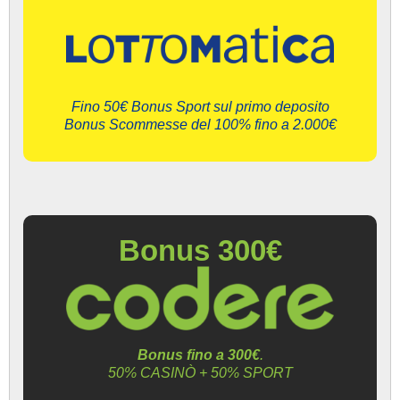
Fino 50€ Bonus Sport sul primo deposito
Bonus Scommesse del 100% fino a 2.000€
Bonus 300€
Bonus fino a 300€
.
50% CASINÒ + 50% SPORT