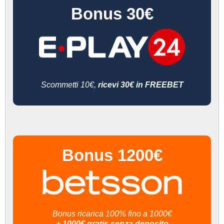
Bonus 30€
Scommetti 10€,
ricevi 30€ in FREEBET
Bonus 1200€
Bonus ricarica 100% fino a 1000€
+ 1000€ gratis senza deposito