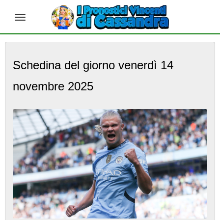
S
k
Schedina del giorno venerdì 14
i
p
novembre 2025
t
o
m
a
i
n
c
o
n
t
e
n
t