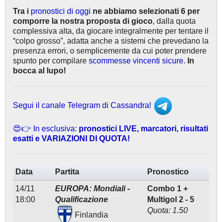
Tra i
pronostici di oggi
ne abbiamo selezionati 6 per
comporre la nostra proposta di gioco
, dalla quota
complessiva alta, da giocare integralmente per tentare il
“colpo grosso”, adatta anche a sistemi che prevedano la
presenza errori, o semplicemente da cui poter prendere
spunto per compilare
scommesse vincenti sicure
.
In
bocca al lupo!
Segui il canale Telegram di Cassandra!
😍👉 In esclusiva:
pronostici LIVE, marcatori, risultati
esatti e VARIAZIONI DI QUOTA!
Data
Partita
Pronostico
14/11
EUROPA: Mondiali -
Combo 1 +
18:00
Qualificazione
Multigol 2 - 5
Quota: 1.50
Finlandia