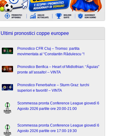
Ultimi pronostici coppe europee
Pronostico CFR Cluj – Tromso: partita
movimentata al “Constantin Rădulescu “!
Pronostico Benfica – Heart of Midlothian: “Águias”
pronte all’assalto! – VINTA
Pronostico Fenerbahce – Sturm Graz: turchi
superiori e favoriti! – VINTA
Scommessa pronta Conference League giovedì 6
Agosto 2026 partite ore 20:00-21:00
Scommessa pronta Conference League giovedì 6
Agosto 2026 partite ore 17:00-19:30