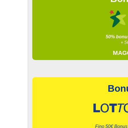
50% bonus
+ 
MAGG
Bon
Fino 50€ Bonus 