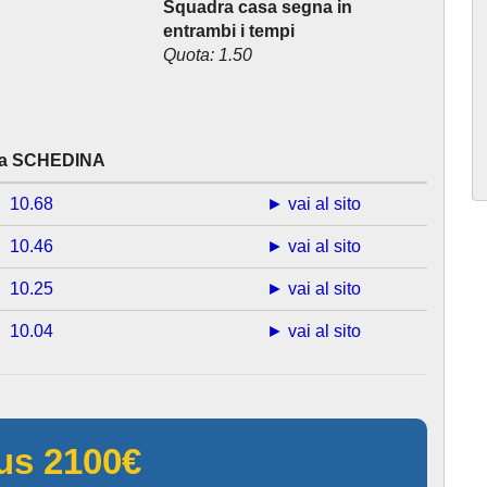
Squadra casa segna in
entrambi i tempi
Quota: 1.50
a SCHEDINA
10.68
► vai al sito
10.46
► vai al sito
10.25
► vai al sito
10.04
► vai al sito
us 2100€