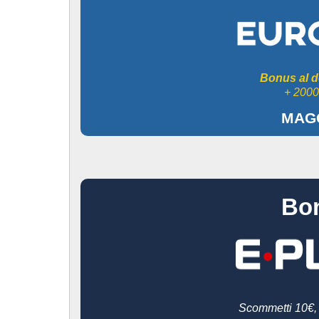
Bonus al d
+ 2000
MAGG
Bo
Scommetti 10€