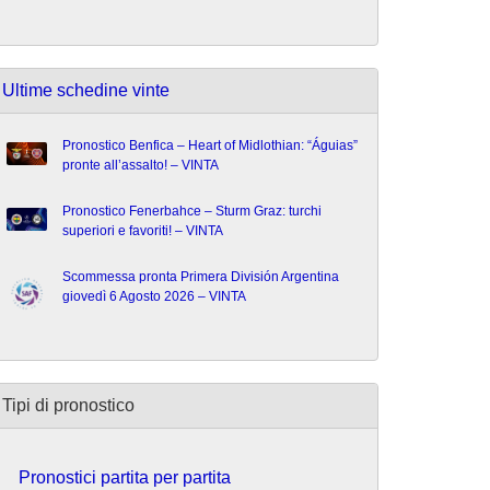
Ultime schedine vinte
Pronostico Benfica – Heart of Midlothian: “Águias”
pronte all’assalto! – VINTA
Pronostico Fenerbahce – Sturm Graz: turchi
superiori e favoriti! – VINTA
Scommessa pronta Primera División Argentina
giovedì 6 Agosto 2026 – VINTA
Tipi di pronostico
Pronostici partita per partita