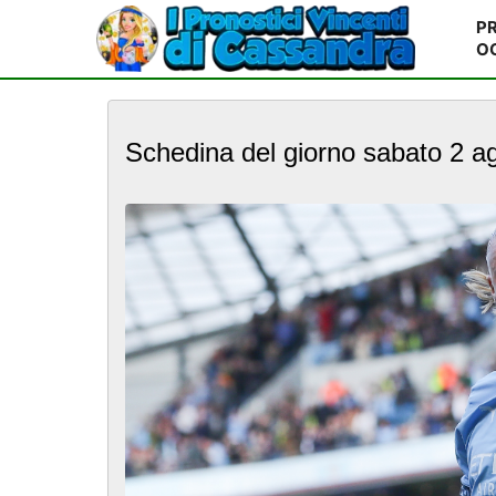
PR
O
S
k
Schedina del giorno sabato 2 a
i
p
t
o
m
a
i
n
c
o
n
t
e
n
t