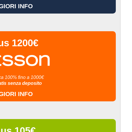
IORI INFO
us 1200€
ca 100% fino a 1000€
atis senza deposito
IORI INFO
us 105€