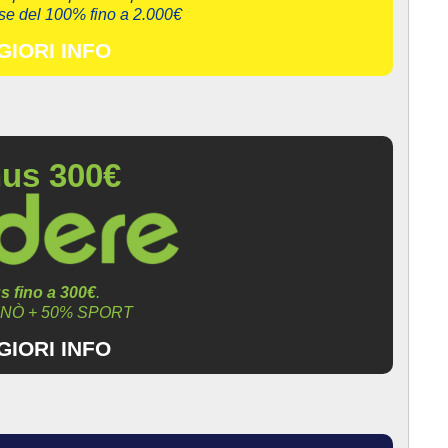
 del 100% fino a 2.000€
IORI INFO
us 300€
 fino a 300€
.
INÒ + 50% SPORT
IORI INFO