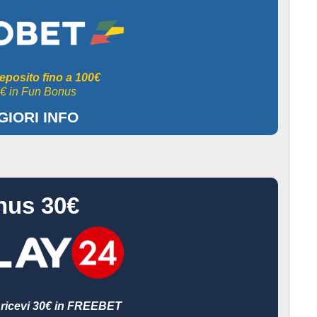
eposito fino a 100€
€ in Fun Bonus
IORI INFO
nus 30€
,
ricevi 30€ in FREEBET