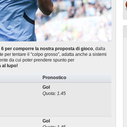
 6 per comporre la nostra proposta di gioco
, dalla
 per tentare il “colpo grosso”, adatta anche a sistemi
nte da cui poter prendere spunto per
 al lupo!
Pronostico
Gol
Quota: 1.45
Gol