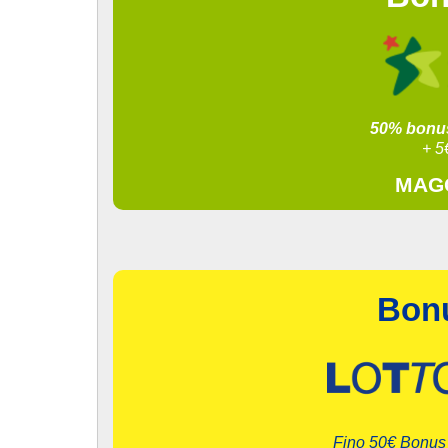
50% bonus
+ 
MAGG
Bon
Fino 50€ Bonus 