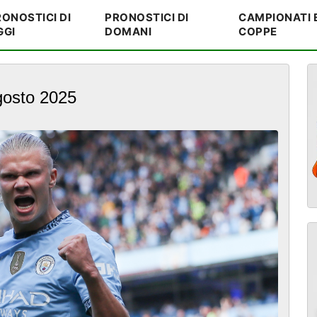
ONOSTICI DI
PRONOSTICI DI
CAMPIONATI 
GGI
DOMANI
COPPE
gosto 2025