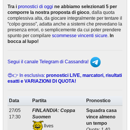
Tra i
pronostici di oggi
ne abbiamo selezionati 5 per
comporre la nostra proposta di gioco
, dalla quota
complessiva alta, da giocare integralmente per tentare il
“colpo grosso”, adatta anche a sistemi che prevedano la
presenza errori, o semplicemente da cui poter prendere
spunto per compilare
scommesse vincenti sicure
.
In
bocca al lupo!
Segui il canale Telegram di Cassandra!
😍👉 In esclusiva:
pronostici LIVE, marcatori, risultati
esatti e VARIAZIONI DI QUOTA!
Data
Partita
Pronostico
27/05
FINLANDIA: Coppa
Squadra casa
17:30
Suomen
vince almeno
un tempo
Ilves
Quota: 1.40