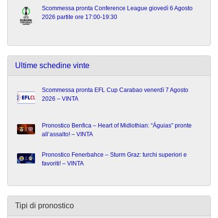
Scommessa pronta Conference League giovedì 6 Agosto
2026 partite ore 17:00-19:30
Ultime schedine vinte
Scommessa pronta EFL Cup Carabao venerdì 7 Agosto
2026 – VINTA
Pronostico Benfica – Heart of Midlothian: “Águias” pronte
all’assalto! – VINTA
Pronostico Fenerbahce – Sturm Graz: turchi superiori e
favoriti! – VINTA
Tipi di pronostico