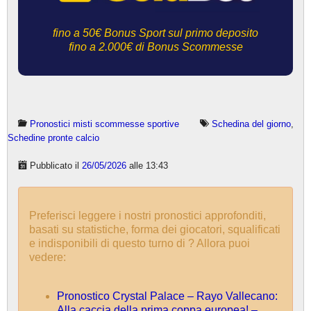
fino a 50€ Bonus Sport sul primo deposito
fino a 2.000€ di Bonus Scommesse
Pronostici misti scommesse sportive
Schedina del giorno
,
Schedine pronte calcio
Pubblicato il
26/05/2026
alle 13:43
Preferisci leggere i nostri pronostici approfonditi,
basati su statistiche, forma dei giocatori, squalificati
e indisponibili di questo turno di ? Allora puoi
vedere:
Pronostico Crystal Palace – Rayo Vallecano:
Alla caccia della prima coppa europea! –