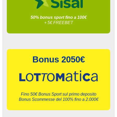
50% bonus sport fino a 100€
+ 5€ FREEBET
Bonus 2050€
Fino 50€ Bonus Sport sul primo deposito
Bonus Scommesse del 100% fino a 2.000€