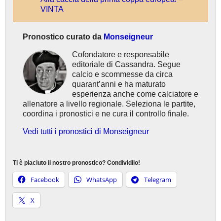
VINTA
Pronostico curato da
Monseigneur
Cofondatore e responsabile
editoriale di Cassandra. Segue
calcio e scommesse da circa
quarant’anni e ha maturato
esperienza anche come calciatore e
allenatore a livello regionale. Seleziona le partite,
coordina i pronostici e ne cura il controllo finale.
Vedi tutti i pronostici di Monseigneur
Ti è piaciuto il nostro pronostico? Condividilo!
Facebook
WhatsApp
Telegram
X