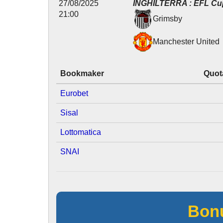
27/08/2025
INGHILTERRA : EFL Cu
21:00
Grimsby
Manchester United
Bookmaker
Quot
Eurobet
Sisal
Lottomatica
SNAI
Bon