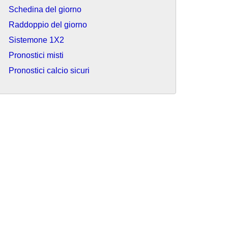
Schedina del giorno
Raddoppio del giorno
Sistemone 1X2
Pronostici misti
Pronostici calcio sicuri