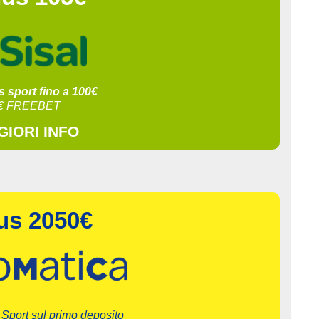
 sport fino a 100€
5€ FREEBET
IORI INFO
us 2050€
Sport sul primo deposito