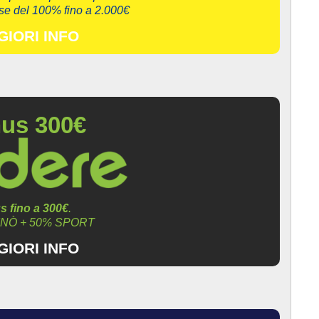
 del 100% fino a 2.000€
IORI INFO
us 300€
 fino a 300€
.
INÒ + 50% SPORT
IORI INFO