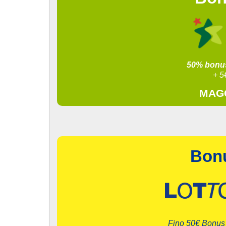
50% bonus
+ 
MAGG
Bon
Fino 50€ Bonus 