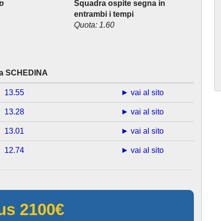
p
Squadra ospite segna in
entrambi i tempi
Quota: 1.60
a SCHEDINA
13.55
► vai al sito
13.28
► vai al sito
13.01
► vai al sito
12.74
► vai al sito
us 2100€