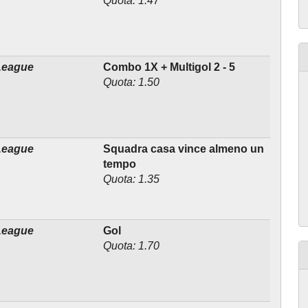
Quota: 1.47
League
Combo 1X + Multigol 2 - 5
Quota: 1.50
League
Squadra casa vince almeno un
tempo
Quota: 1.35
League
Gol
Quota: 1.70