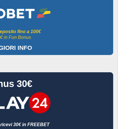
eposito fino a 100€
€ in Fun Bonus
IORI INFO
nus 30€
,
ricevi 30€ in FREEBET