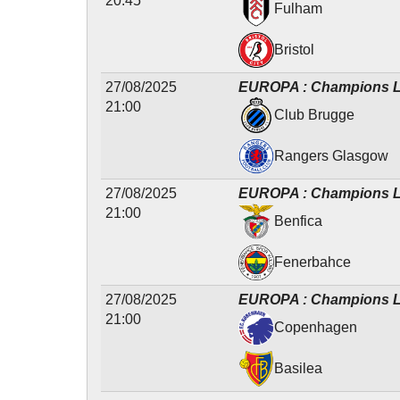
20:45
Fulham
Bristol
27/08/2025
EUROPA : Champions 
21:00
Club Brugge
Rangers Glasgow
27/08/2025
EUROPA : Champions 
21:00
Benfica
Fenerbahce
27/08/2025
EUROPA : Champions 
21:00
Copenhagen
Basilea