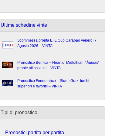
Ultime schedine vinte
Scommessa pronta EFL Cup Carabao venerdì 7
Agosto 2026 – VINTA
Pronostico Benfica – Heart of Midlothian: “Águias”
pronte all’assalto! – VINTA
Pronostico Fenerbahce – Sturm Graz: turchi
superiori e favoriti! – VINTA
Tipi di pronostico
Pronostici partita per partita