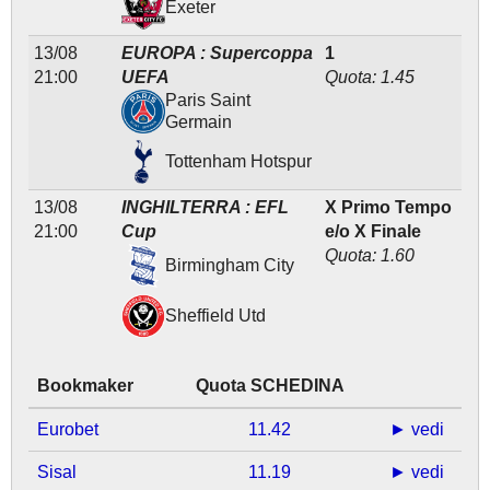
Exeter
13/08
EUROPA : Supercoppa
1
21:00
UEFA
Quota: 1.45
Paris Saint
Germain
Tottenham Hotspur
13/08
INGHILTERRA : EFL
X Primo Tempo
21:00
Cup
e/o X Finale
Quota: 1.60
Birmingham City
Sheffield Utd
Bookmaker
Quota SCHEDINA
Eurobet
11.42
► vedi
Sisal
11.19
► vedi