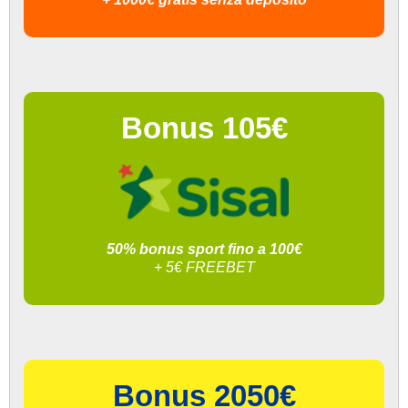
Bonus 105€
50% bonus sport fino a 100€
+ 5€ FREEBET
Bonus 2050€