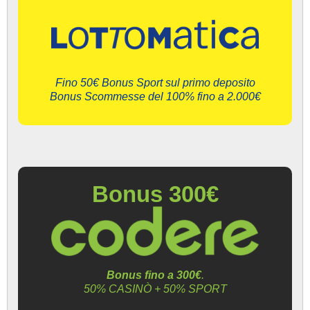
Fino 50€ Bonus Sport sul primo deposito
Bonus Scommesse del 100% fino a 2.000€
Bonus 300€
Bonus fino a 300€
.
50% CASINÒ + 50% SPORT