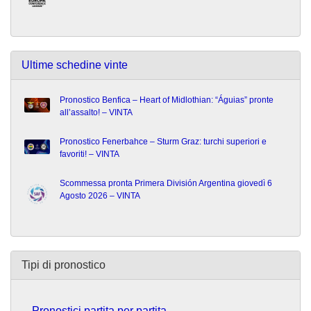
Ultime schedine vinte
Pronostico Benfica – Heart of Midlothian: “Águias” pronte
all’assalto! – VINTA
Pronostico Fenerbahce – Sturm Graz: turchi superiori e
favoriti! – VINTA
Scommessa pronta Primera División Argentina giovedì 6
Agosto 2026 – VINTA
Tipi di pronostico
Pronostici partita per partita