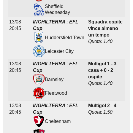
Sheffield
Wednesday
13/08
INGHILTERRA : EFL
Squadra ospite
20:45
Cup
vince almeno
un tempo
Huddersfield Town
Quota: 1.40
Leicester City
13/08
INGHILTERRA : EFL
Multigol 1 - 3
20:45
Cup
casa + 0 - 2
ospite
Barnsley
Quota: 1.40
Fleetwood
13/08
INGHILTERRA : EFL
Multigol 2 - 4
20:45
Cup
Quota: 1.50
Cheltenham