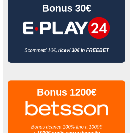
Bonus 30€
Scommetti 10€,
ricevi 30€ in FREEBET
Bonus 1200€
Bonus ricarica 100% fino a 1000€
+ 1000€ gratis senza deposito