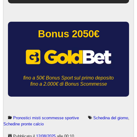
Bonus 2050€
fino a 50€ Bonus Sport sul primo deposito
fino a 2.000€ di Bonus Scommesse
Pronostici misti scommesse sportive
Schedina del giorno
,
Schedine pronte calcio
Pubblicato il
12/08/2025
alle 00:10