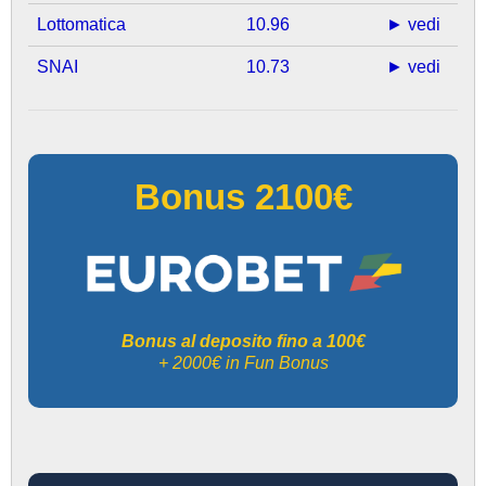
Lottomatica
10.96
► vedi
SNAI
10.73
► vedi
Bonus 2100€
Bonus al deposito fino a 100€
+ 2000€ in Fun Bonus