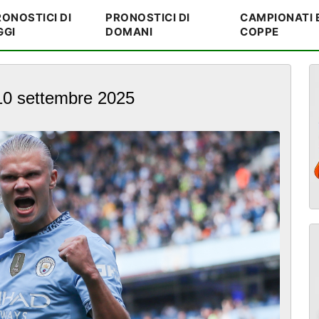
ONOSTICI DI
PRONOSTICI DI
CAMPIONATI 
GGI
DOMANI
COPPE
10 settembre 2025