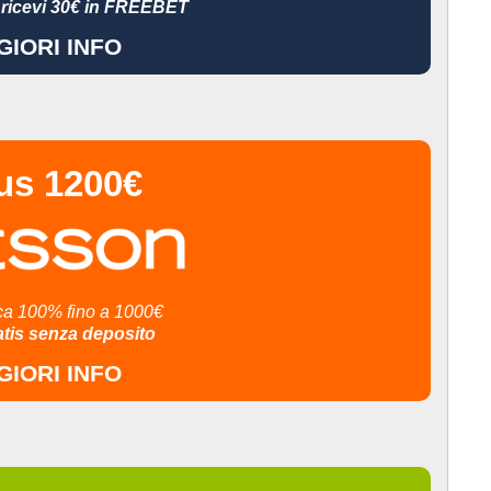
,
ricevi 30€ in FREEBET
IORI INFO
us 1200€
ca 100% fino a 1000€
atis senza deposito
IORI INFO