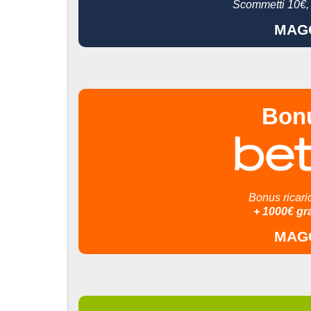
Scommetti 10€
MAGG
Bon
Bonus ricari
+ 1000€ gr
MAGG