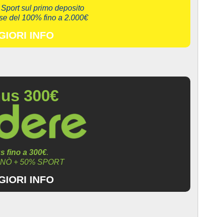
Sport sul primo deposito
 del 100% fino a 2.000€
IORI INFO
us 300€
 fino a 300€
.
INÒ + 50% SPORT
IORI INFO