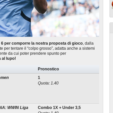
 6 per comporre la nostra proposta di gioco
, dalla
 per tentare il “colpo grosso”, adatta anche a sistemi
nte da cui poter prendere spunto per
 al lupo!
Pronostico
omen
1
Quota: 1.40
A: WWIN Liga
Combo 1X + Under 3,5