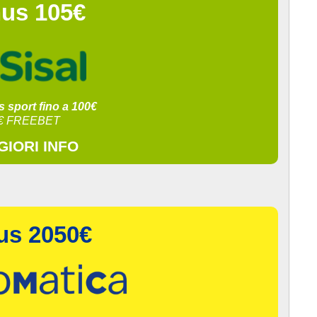
us 105€
 sport fino a 100€
5€ FREEBET
IORI INFO
us 2050€