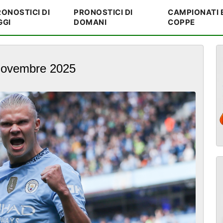
ONOSTICI DI
PRONOSTICI DI
CAMPIONATI 
GGI
DOMANI
COPPE
 novembre 2025