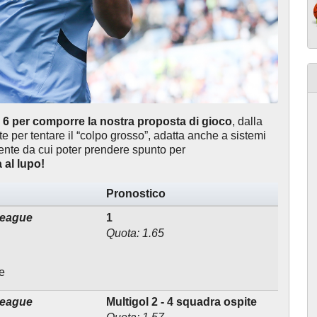
 6 per comporre la nostra proposta di gioco
, dalla
 per tentare il “colpo grosso”, adatta anche a sistemi
nte da cui poter prendere spunto per
 al lupo!
Pronostico
eague
1
Quota: 1.65
e
eague
Multigol 2 - 4 squadra ospite