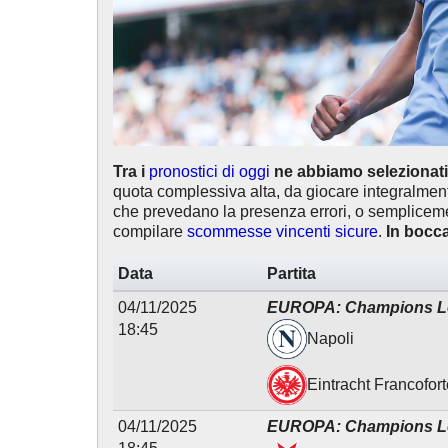
Tra i
pronostici di oggi
ne abbiamo selezionati
quota complessiva alta, da giocare integralmente
che prevedano la presenza errori, o sempliceme
compilare
scommesse vincenti sicure
.
In bocca
Data
Partita
04/11/2025
EUROPA: Champions L
18:45
Napoli
Eintracht Francofort
04/11/2025
EUROPA: Champions L