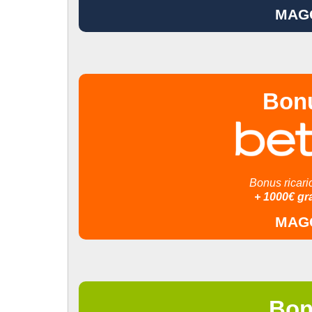
MAGG
Bon
Bonus ricari
+ 1000€ gr
MAGG
Bon