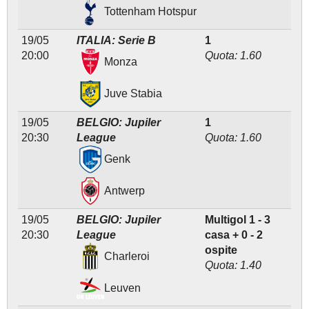
Tottenham Hotspur
19/05
ITALIA: Serie B
1
20:00
Quota: 1.60
Monza
Juve Stabia
19/05
BELGIO: Jupiler
1
20:30
League
Quota: 1.60
Genk
Antwerp
19/05
BELGIO: Jupiler
Multigol 1 - 3
20:30
League
casa + 0 - 2
ospite
Charleroi
Quota: 1.40
Leuven