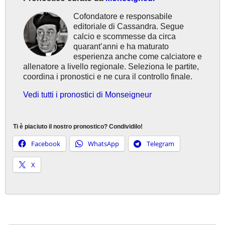
Cofondatore e responsabile
editoriale di Cassandra. Segue
calcio e scommesse da circa
quarant’anni e ha maturato
esperienza anche come calciatore e
allenatore a livello regionale. Seleziona le partite,
coordina i pronostici e ne cura il controllo finale.
Vedi tutti i pronostici di Monseigneur
Ti è piaciuto il nostro pronostico? Condividilo!
Facebook
WhatsApp
Telegram
X