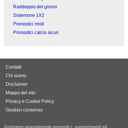
Raddoppio del giorno
Sistemone 1X2
Pronostici misti
Pronostici calcio sicuri
Contatti
Chi siamo
Disclaimer
Mappa del sito
Privacy e Cookie Policy
Gestisci consenso
Forniamo giornalmente pronostici, suggerimenti ed