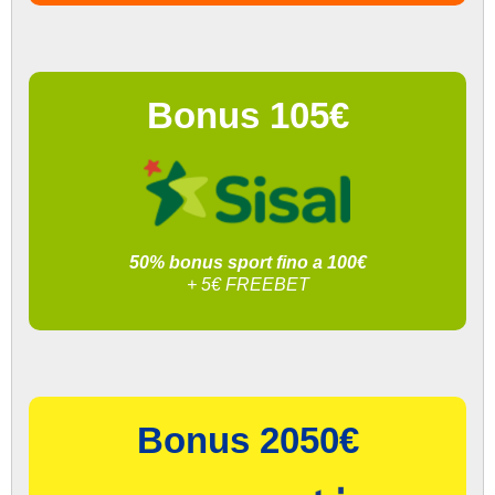
Bonus 105€
50% bonus sport fino a 100€
+ 5€ FREEBET
Bonus 2050€