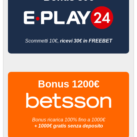
Scommetti 10€,
ricevi 30€ in FREEBET
Bonus 1200€
Bonus ricarica 100% fino a 1000€
+ 1000€ gratis senza deposito