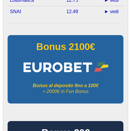
Lottomatica
12.75
► vedi
SNAI
12.49
► vedi
Bonus 2100€
Bonus al deposito fino a 100€
+ 2000€ in Fun Bonus