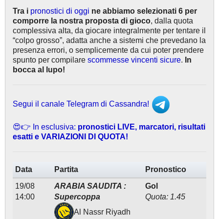
Tra i
pronostici di oggi
ne abbiamo selezionati 6 per
comporre la nostra proposta di gioco
, dalla quota
complessiva alta, da giocare integralmente per tentare il
“colpo grosso”, adatta anche a sistemi che prevedano la
presenza errori, o semplicemente da cui poter prendere
spunto per compilare
scommesse vincenti sicure
.
In
bocca al lupo!
Segui il canale Telegram di Cassandra!
😍👉 In esclusiva:
pronostici LIVE, marcatori, risultati
esatti e VARIAZIONI DI QUOTA!
Data
Partita
Pronostico
19/08
ARABIA SAUDITA :
Gol
14:00
Supercoppa
Quota: 1.45
Al Nassr Riyadh