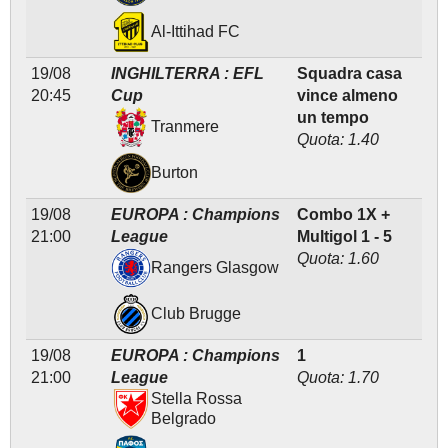
Al-Ittihad FC
19/08
INGHILTERRA : EFL
Squadra casa
20:45
Cup
vince almeno
un tempo
Tranmere
Quota: 1.40
Burton
19/08
EUROPA : Champions
Combo 1X +
21:00
League
Multigol 1 - 5
Quota: 1.60
Rangers Glasgow
Club Brugge
19/08
EUROPA : Champions
1
21:00
League
Quota: 1.70
Stella Rossa
Belgrado