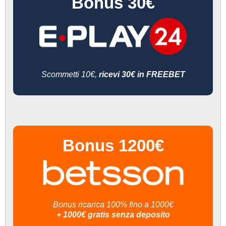
Bonus 30€
Scommetti 10€,
ricevi 30€ in FREEBET
Bonus 1200€
Bonus ricarica 100% fino a 1000€
+ 1000€ gratis senza deposito