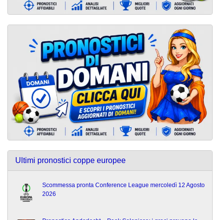
Ultimi pronostici coppe europee
Scommessa pronta Conference League mercoledì 12 Agosto
2026