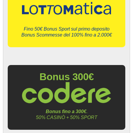
Fino 50€ Bonus Sport sul primo deposito
Bonus Scommesse del 100% fino a 2.000€
Bonus 300€
Bonus fino a 300€
.
50% CASINÒ + 50% SPORT