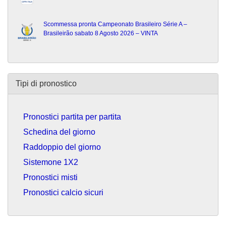
Scommessa pronta Campeonato Brasileiro Série A –
Brasileirão sabato 8 Agosto 2026 – VINTA
Tipi di pronostico
Pronostici partita per partita
Schedina del giorno
Raddoppio del giorno
Sistemone 1X2
Pronostici misti
Pronostici calcio sicuri