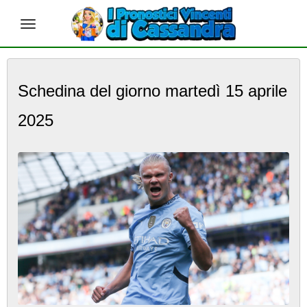
S
k
Schedina del giorno martedì 15 aprile
i
p
2025
t
o
m
a
i
n
c
o
n
t
e
n
t