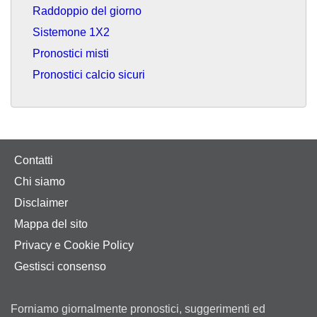
Raddoppio del giorno
Sistemone 1X2
Pronostici misti
Pronostici calcio sicuri
Contatti
Chi siamo
Disclaimer
Mappa del sito
Privacy e Cookie Policy
Gestisci consenso
Forniamo giornalmente pronostici, suggerimenti ed