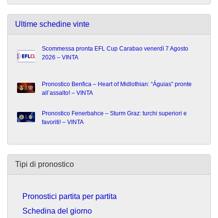
Ultime schedine vinte
Scommessa pronta EFL Cup Carabao venerdì 7 Agosto
2026 – VINTA
Pronostico Benfica – Heart of Midlothian: “Águias” pronte
all’assalto! – VINTA
Pronostico Fenerbahce – Sturm Graz: turchi superiori e
favoriti! – VINTA
Tipi di pronostico
Pronostici partita per partita
Schedina del giorno