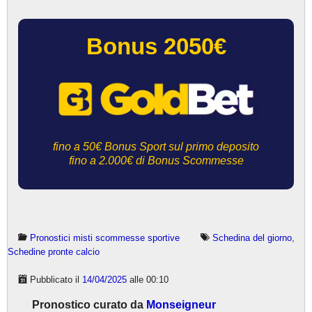
Bonus 2050€
fino a 50€ Bonus Sport sul primo deposito
fino a 2.000€ di Bonus Scommesse
Pronostici misti scommesse sportive
Schedina del giorno
,
Schedine pronte calcio
Pubblicato il
14/04/2025
alle 00:10
Pronostico curato da
Monseigneur