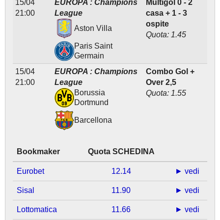
15/04
EUROPA : Champions
Multigol 0 - 2
21:00
League
casa + 1 - 3
ospite
Aston Villa
Quota: 1.45
Paris Saint
Germain
15/04
EUROPA : Champions
Combo Gol +
21:00
League
Over 2,5
Borussia
Quota: 1.55
Dortmund
Barcellona
Bookmaker
Quota SCHEDINA
Eurobet
12.14
► vedi
Sisal
11.90
► vedi
Lottomatica
11.66
► vedi