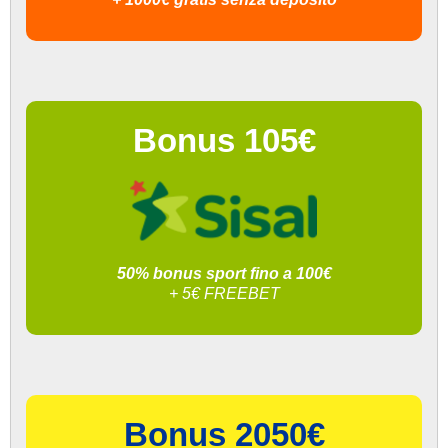
Bonus 105€
50% bonus sport fino a 100€
+ 5€ FREEBET
Bonus 2050€