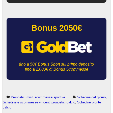
Bonus 2050€
fino a 50€ Bonus Sport sul primo deposito
fino a 2.000€ di Bonus Scommesse
Pronostici misti scommesse sportive
Schedina del giorno
,
Schedine e scommesse vincenti pronostici calcio
,
Schedine pronte
calcio