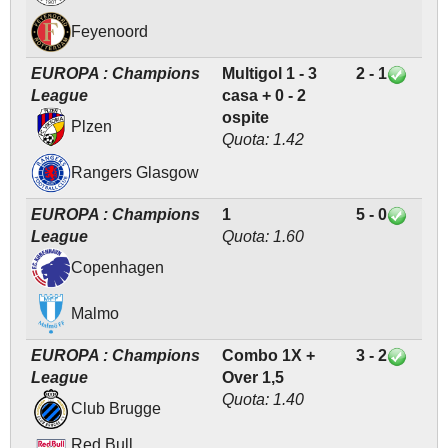
Feyenoord
EUROPA : Champions
Multigol 1 - 3
2 - 1
League
casa + 0 - 2
ospite
Plzen
Quota: 1.42
Rangers Glasgow
EUROPA : Champions
1
5 - 0
League
Quota: 1.60
Copenhagen
Malmo
EUROPA : Champions
Combo 1X +
3 - 2
League
Over 1,5
Quota: 1.40
Club Brugge
Red Bull