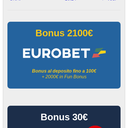
Bonus 2100€
Bonus al deposito fino a 100€
+ 2000€ in Fun Bonus
Bonus 30€