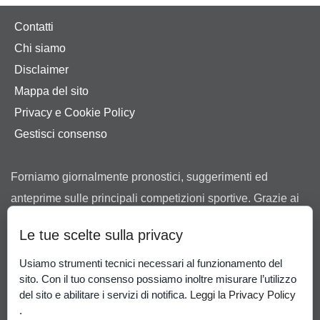
Contatti
Chi siamo
Disclaimer
Mappa del sito
Privacy e Cookie Policy
Gestisci consenso
Forniamo giornalmente pronostici, suggerimenti ed
anteprime sulle principali competizioni sportive. Grazie ai
nostri consigli ti aiutiamo a scegliere tra le offerte dei
Le tue scelte sulla privacy
bookmaker in possesso di regolare concessione ad
operare in Italia rilasciata dall’Agenzia delle Dogane e dei
Usiamo strumenti tecnici necessari al funzionamento del
sito. Con il tuo consenso possiamo inoltre misurare l’utilizzo
Monopoli.
del sito e abilitare i servizi di notifica.
Leggi la Privacy Policy
Il gioco può causare dipendenza patologica. Il gioco è
.