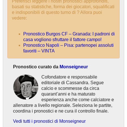
Preferisci leggere i nostri pronostici approfonditi,
basati su statistiche, forma dei giocatori, squalificati
e indisponibili di questo turno di ? Allora puoi
vedere:
Pronostico Burgos CF – Granada: I padroni di
casa vogliono sfruttare il fattore campo!
Pronostico Napoli – Pisa: partenopei assoluti
favoriti – VINTA
Pronostico curato da
Monseigneur
Cofondatore e responsabile
editoriale di Cassandra. Segue
calcio e scommesse da circa
quarant’anni e ha maturato
esperienza anche come calciatore e
allenatore a livello regionale. Seleziona le partite,
coordina i pronostici e ne cura il controllo finale.
Vedi tutti i pronostici di Monseigneur