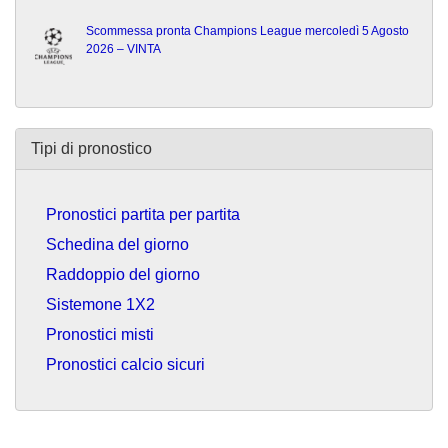
Scommessa pronta Champions League mercoledì 5 Agosto
2026 – VINTA
Tipi di pronostico
Pronostici partita per partita
Schedina del giorno
Raddoppio del giorno
Sistemone 1X2
Pronostici misti
Pronostici calcio sicuri