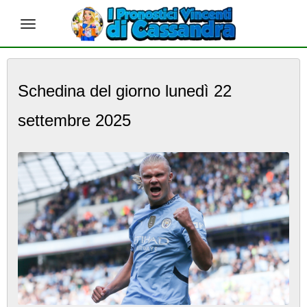
S
k
Schedina del giorno lunedì 22
i
p
settembre 2025
t
o
m
a
i
n
c
o
n
t
e
n
t