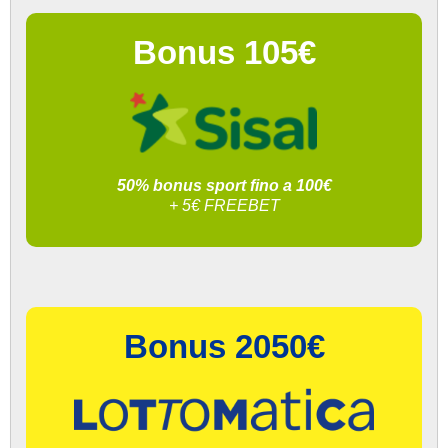
Bonus 105€
50% bonus sport fino a 100€
+ 5€ FREEBET
Bonus 2050€