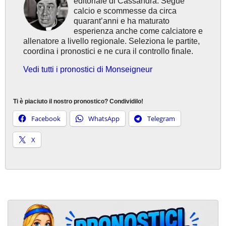
editoriale di Cassandra. Segue
calcio e scommesse da circa
quarant’anni e ha maturato
esperienza anche come calciatore e
allenatore a livello regionale. Seleziona le partite,
coordina i pronostici e ne cura il controllo finale.
Vedi tutti i pronostici di Monseigneur
Ti è piaciuto il nostro pronostico? Condividilo!
Facebook
WhatsApp
Telegram
X