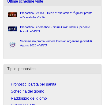
Ultime schedine vinte
Pronostico Benfica – Heart of Midlothian: “Águias” pronte
all’assalto! – VINTA
Pronostico Fenerbahce – Sturm Graz: turchi superiori e
favoriti! – VINTA
Scommessa pronta Primera División Argentina giovedì 6
Agosto 2026 – VINTA
Tipi di pronostico
Pronostici partita per partita
Schedina del giorno
Raddoppio del giorno