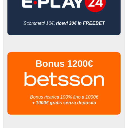
Scommetti 10€,
ricevi 30€ in FREEBET
Bonus 1200€
Bonus ricarica 100% fino a 1000€
+ 1000€ gratis senza deposito