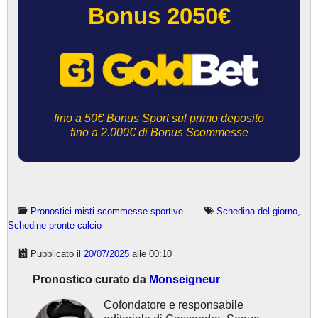
Bonus 2050€
fino a 50€ Bonus Sport sul primo deposito
fino a 2.000€ di Bonus Scommesse
Pronostici misti scommesse sportive
Schedina del giorno
,
Schedine pronte calcio
Pubblicato il
20/07/2025
alle 00:10
Pronostico curato da
Monseigneur
Cofondatore e responsabile